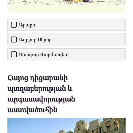
Արաբո
Աղբյուր Սերոբ
Մարգար Վարժապետ
Հայոց դիցարանի
պտղաբերության և
արգասավորության
աստվածուհին