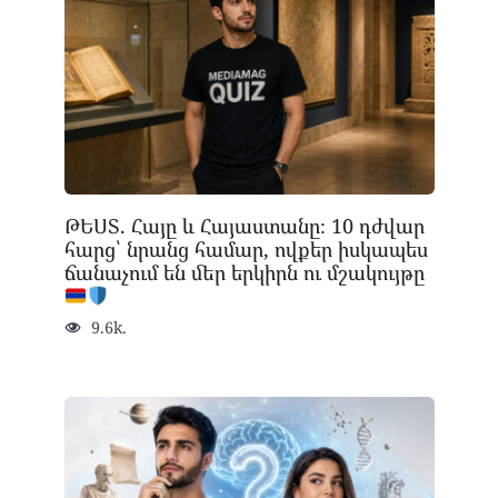
ԹԵՍՏ. Հայը և Հայաստանը։ 10 դժվար
հարց՝ նրանց համար, ովքեր իսկապես
ճանաչում են մեր երկիրն ու մշակույթը
9.6k.