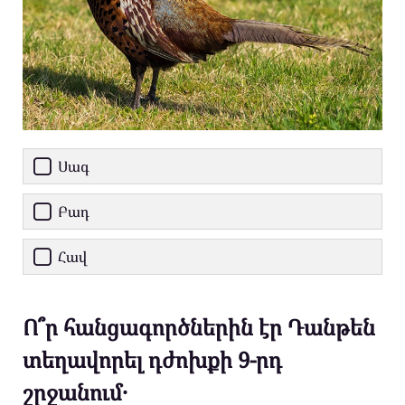
Սագ
Բադ
Հավ
Ո՞ր հանցագործներին էր Դանթեն
տեղավորել դժոխքի 9-րդ
շրջանում․