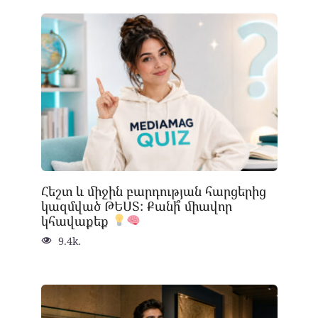
Հեշտ և միջին բարդության հարցերից
կազմված ԹԵՍՏ: Քանի՞ միավոր
կհավաքեք
9.4k.