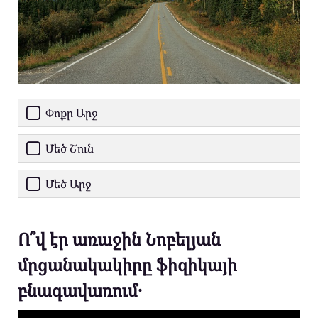
Փոքր Արջ
Մեծ Շուն
Մեծ Արջ
Ո՞վ էր առաջին Նոբելյան
մրցանակակիրը ֆիզիկայի
բնագավառում․