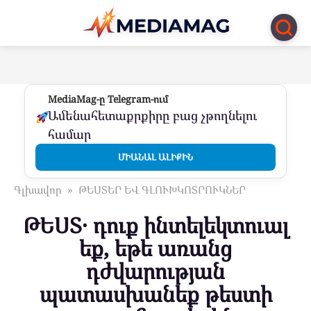
Перейти
к
контенту
MediaMag-ը Telegram-ում
Ամենահետաքրքիրը բաց չթողնելու
համար
ՄԻԱՆԱԼ ԱԼԻՔԻՆ
Գլխավոր
»
ԹԵՍՏԵՐ ԵՎ ԳԼՈՒԽԿՈՏՐՈՒԿՆԵՐ
ԹԵՍՏ․ դուք ինտելեկտուալ
եք, եթե առանց
դժվարության
պատասխանեք թեստի