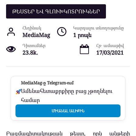
ԹԵՍՏԵՐ ԵՎ ԳԼՈՒԽԿՈՏՐՈՒԿՆԵՐ
Հեղինակ
Կարդալու տևողությունը
MediaMag
1 րոպե
Դիտումներ
Հր․ ամսաթիվ
23.8k.
17/03/2021
MediaMag-ը Telegram-ում
Ամենահետաքրքիրը բաց չթողնելու
համար
ՄԻԱՆԱԼ ԱԼԻՔԻՆ
Բազմագիտակության թեստ, որն անթերի