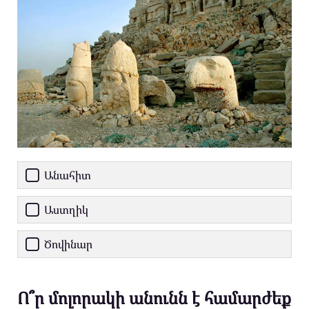
Անահիտ
Աստղիկ
Ծովինար
Ո՞ր մոլորակի անունն է համարժեք