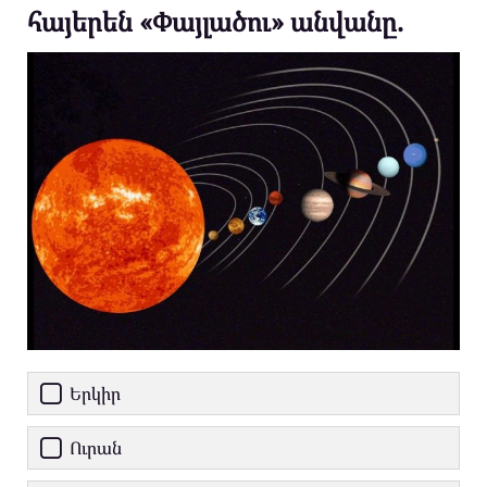
հայերեն «Փայլածու» անվանը.
Երկիր
Ուրան