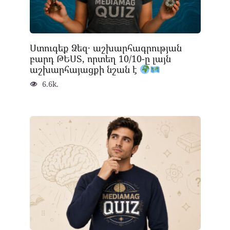
Ստուգեք Ձեզ․ աշխարհագրության
բարդ ԹԵՍՏ, որտեղ 10/10-ը լայն
աշխարհայացքի նշան է
6.6k.