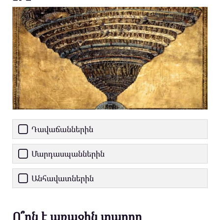
Դավաճաններին
Մարդասպաններին
Անհավատներին
Ո՞րն է առաջին տարրը