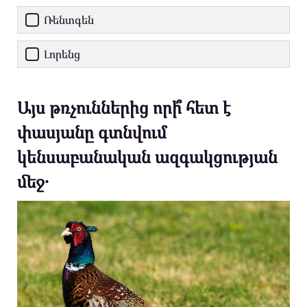
Ռենտգեն
Լորենց
Այս թռչուններից որի՞ հետ է
փասյանը գտնվում
կենսաբանական ազգակցության
մեջ․