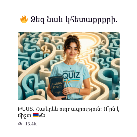
Ձեզ նաև կհետաքրքրի.
ԹԵՍՏ. Հայերեն ուղղագրություն։ Ո՞րն է
ճիշտ
✍
13.4k.