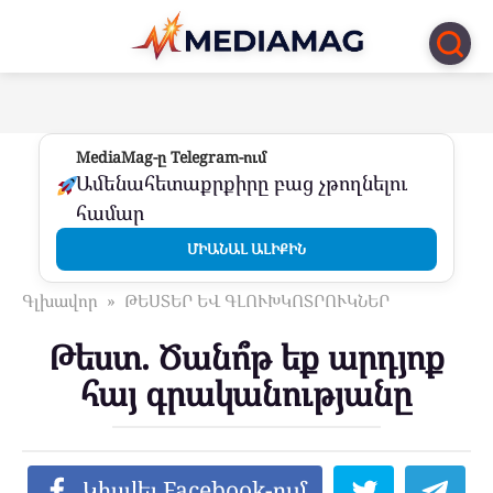
Перейти
к
контенту
MediaMag-ը Telegram-ում
Ամենահետաքրքիրը բաց չթողնելու
համար
ՄԻԱՆԱԼ ԱԼԻՔԻՆ
Գլխավոր
»
ԹԵՍՏԵՐ ԵՎ ԳԼՈՒԽԿՈՏՐՈՒԿՆԵՐ
Թեստ. Ծանո՞թ եք արդյոք
հայ գրականությանը
Կիսվել Facebook-ում