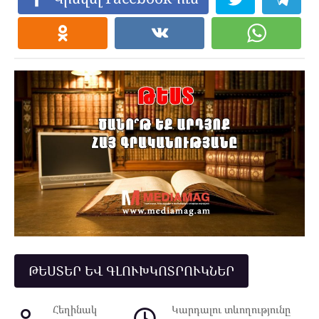
ԹԵՍՏԵՐ ԵՎ ԳԼՈՒԽԿՈՏՐՈՒԿՆԵՐ
Հեղինակ
Կարդալու տևողությունը