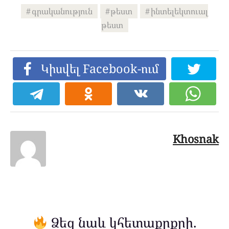
գրականություն
թեստ
ինտելեկտուալ
թեստ
Կիսվել Facebook-ում
Khosnak
Ձեզ նաև կհետաքրքրի.