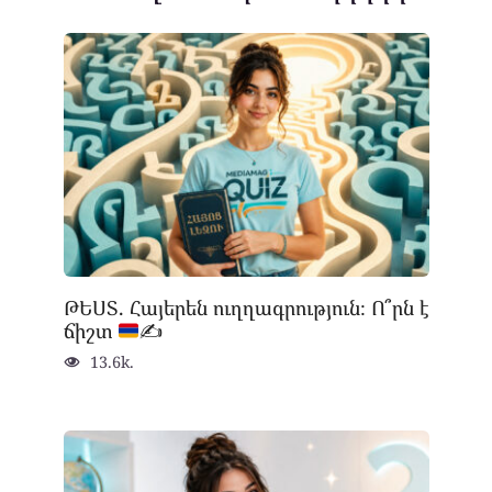
ԹԵՍՏ. Հայերեն ուղղագրություն։ Ո՞րն է
ճիշտ
✍
13.6k.