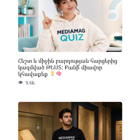
Հեշտ և միջին բարդության հարցերից
կազմված ԹԵՍՏ: Քանի՞ միավոր
կհավաքեք
9.6k.