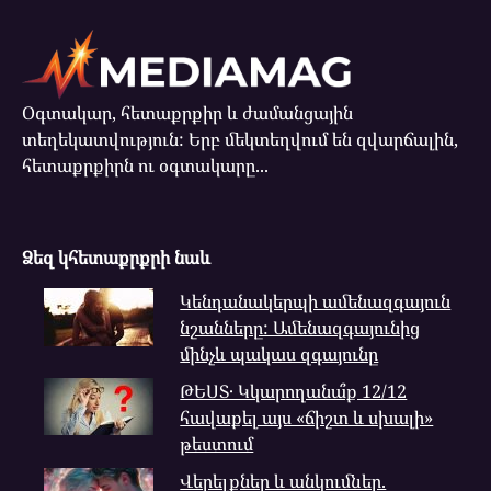
Օգտակար, հետաքրքիր և ժամանցային
տեղեկատվություն: Երբ մեկտեղվում են զվարճալին,
հետաքրքիրն ու օգտակարը...
Ձեզ կհետաքրքրի նաև
Կենդանակերպի ամենազգայուն
նշանները: Ամենազգայունից
մինչև պակաս զգայունը
ԹԵՍՏ․ Կկարողանա՞ք 12/12
հավաքել այս «ճիշտ և սխալի»
թեստում
Վերելքներ և անկումներ.