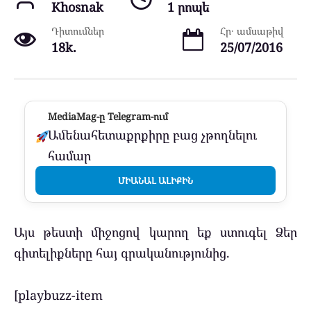
Khosnak
1 րոպե
Դիտումներ
Հր․ ամսաթիվ
18k.
25/07/2016
MediaMag-ը Telegram-ում
Ամենահետաքրքիրը բաց չթողնելու
համար
ՄԻԱՆԱԼ ԱԼԻՔԻՆ
Այս թեստի միջոցով կարող եք ստուգել Ձեր
գիտելիքները հայ գրականությունից.
[playbuzz-item