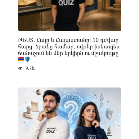
ԹԵՍՏ. Հայը և Հայաստանը։ 10 դժվար
հարց՝ նրանց համար, ովքեր իսկապես
ճանաչում են մեր երկիրն ու մշակույթը
9.7k.