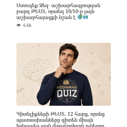
Ստուգեք Ձեզ․ աշխարհագրության
բարդ ԹԵՍՏ, որտեղ 10/10-ը լայն
աշխարհայացքի նշան է
6.6k.
Գիտելիքների ԹԵՍՏ. 12 հարց, որոնց
պատասխանները գիտեն միայն
իսկապես լայն մտահորիզոն ունեցող