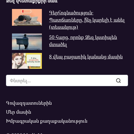
Ձեզ կհետաքրքրի նաև
Գերհոգնածություն․
Պատճառները, ի՞նչ կարելի է անել
(տեսանյութ)
50 հարց, որոնք Ձեզ կստիպեն
մտածել
8 վեպ բացառիկ կանանց մասին
Search
for:
Գովազդատուներին
Մեր մասին
Խմբագրական քաղաքականություն