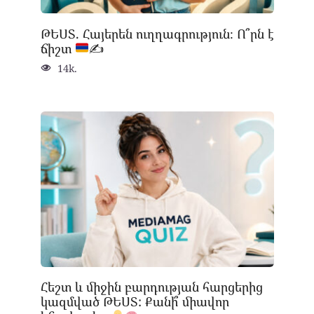
ԹԵՍՏ. Հայերեն ուղղագրություն։ Ո՞րն է
ճիշտ
✍
14k.
Հեշտ և միջին բարդության հարցերից
կազմված ԹԵՍՏ: Քանի՞ միավոր