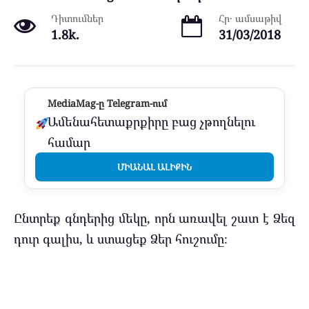
Դիտումներ
Հր․ ամսաթիվ
1.8k.
31/03/2018
MediaMag-ը Telegram-ում
Ամենահետաքրքիրը բաց չթողնելու
համար
ՄԻԱՆԱԼ ԱԼԻՔԻՆ
Ընտրեք գնդերից մեկը, որն առավել շատ է Ձեզ
դուր գալիս, և ստացեք Ձեր հուշումը։