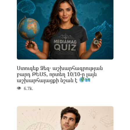
Ստուգեք Ձեզ․ աշխարհագրության
բարդ ԹԵՍՏ, որտեղ 10/10-ը լայն
աշխարհայացքի նշան է
6.7k.