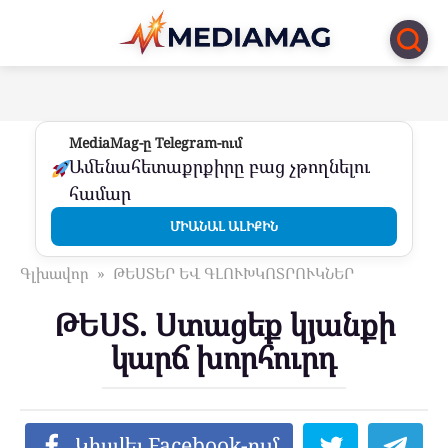
Перейти
к
контенту
MediaMag-ը Telegram-ում
Ամենահետաքրքիրը բաց չթողնելու
համար
ՄԻԱՆԱԼ ԱԼԻՔԻՆ
Գլխավոր
»
ԹԵՍՏԵՐ ԵՎ ԳԼՈՒԽԿՈՏՐՈՒԿՆԵՐ
ԹԵՍՏ. Ստացեք կյանքի
կարճ խորհուրդ
Կիսվել Facebook-ում