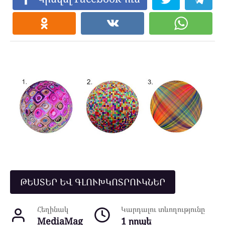
ԹԵՍՏԵՐ ԵՎ ԳԼՈՒԽԿՈՏՐՈՒԿՆԵՐ
Հեղինակ
Կարդալու տևողությունը
MediaMag
1 րոպե