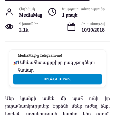
Հեղինակ
Կարդալու տևողությունը
MediaMag
1 րոպե
Դիտումներ
Հր․ ամսաթիվ
2.1k.
10/10/2018
MediaMag-ը Telegram-ում
Ամենահետաքրքիրը բաց չթողնելու
համար
ՄԻԱՆԱԼ ԱԼԻՔԻՆ
Մեր կյանքի ամեն մի պահ ունի իր
յուրահատկությունը։ Երբեմն մենք ուժեղ ենք,
երբեմն աջակցության կարիք ենք զգում,