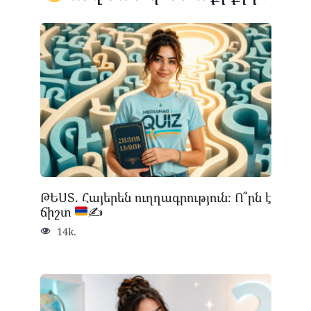
ԹԵՍՏ. Հայերեն ուղղագրություն։ Ո՞րն է
ճիշտ
✍
14k.