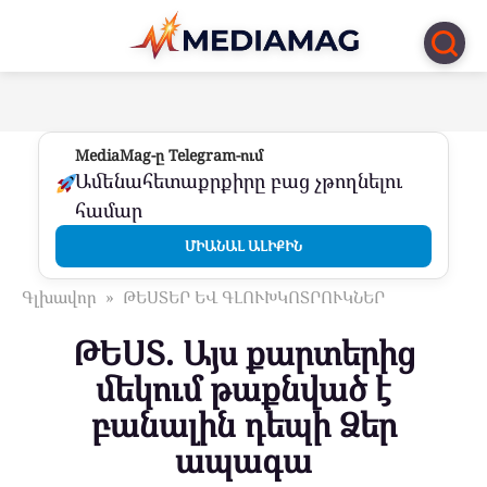
Перейти
к
контенту
MediaMag-ը Telegram-ում
Ամենահետաքրքիրը բաց չթողնելու
համար
ՄԻԱՆԱԼ ԱԼԻՔԻՆ
Գլխավոր
»
ԹԵՍՏԵՐ ԵՎ ԳԼՈՒԽԿՈՏՐՈՒԿՆԵՐ
ԹԵՍՏ. Այս քարտերից
մեկում թաքնված է
բանալին դեպի Ձեր
ապագա