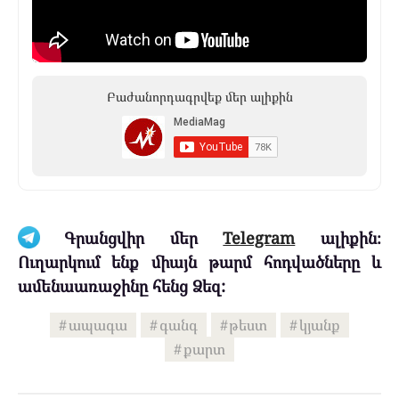
Բաժանորդագրվեք մեր ալիքին
Գրանցվիր մեր
Telegram
ալիքին։
Ուղարկում ենք միայն թարմ հոդվածները և
ամենաառաջինը հենց Ձեզ:
ապագա
գանգ
թեստ
կյանք
քարտ