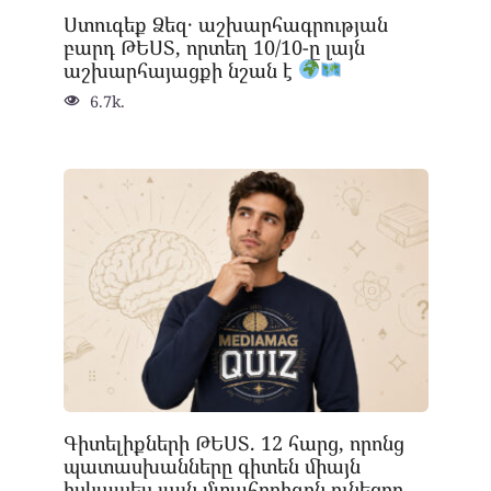
Ստուգեք Ձեզ․ աշխարհագրության
բարդ ԹԵՍՏ, որտեղ 10/10-ը լայն
աշխարհայացքի նշան է
6.7k.
Գիտելիքների ԹԵՍՏ. 12 հարց, որոնց
պատասխանները գիտեն միայն
իսկապես լայն մտահորիզոն ունեցող