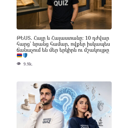
ԹԵՍՏ. Հայը և Հայաստանը։ 10 դժվար
հարց՝ նրանց համար, ովքեր իսկապես
ճանաչում են մեր երկիրն ու մշակույթը
9.9k.