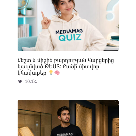
Հեշտ և միջին բարդության հարցերից
կազմված ԹԵՍՏ: Քանի՞ միավոր
կհավաքեք
10.1k.