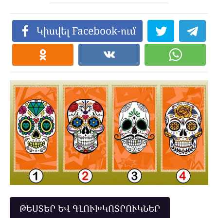
Կիսվել Facebook-ում
ԹԵՍՏԵՐ ԵՎ ԳԼՈՒԽԿՈՏՐՈՒԿՆԵՐ