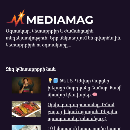
Օգտակար, հետաքրքիր և ժամանցային
տեղեկատվություն: Երբ մեկտեղվում են զվարճալին,
հետաքրքիրն ու օգտակարը...
Ձեզ կհետաքրքրի նաև
ԹԵՍՏ. Դժվար հարցեր
խելացի մարդկանց համար։ Քանի՞
միավոր կհավաքեք
Օրվա բաղադրատոմսը. Իմամ
բայալդի կամ այլազան։ Ինչպես
պատրաստել (տեսանյութ)
10 իմաստուն խոսք, որոնք կարող