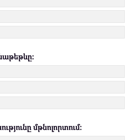
ենաթեթևը։
ւթյունը մթնոլորտում։