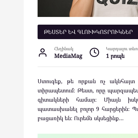
ԹԵՍՏԵՐ ԵՎ ԳԼՈՒԽԿՈՏՐՈՒԿՆԵՐ
Հեղինակ
Կարդալու տևող
MediaMag
1 րոպե
Ստուգեք, թե որքան ոչ ակնհայտ
տիրապետում։ Թեստ, որը պարզապես
գիտակների համար։ Միայն իսկ
պատասխանել բոլոր 9 հարցերին։ Պա
բացառիկ են։ Ուրեմն սկսեցինք…