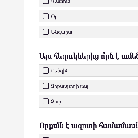
Կատուն
Օբ
Անգարա
Այս հեղուկներից ո՞րն է ամ
Բենզին
Ձիթապտղի յուղ
Ջուր
Որքա՞ն է ազոտի համամասնո