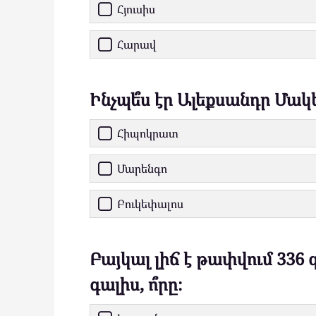
Հյուսիս
Հարավ
Ինչպե՞ս էր Ալեքսանդր Մակե
Հիպոկրատ
Մարենգո
Բուկեփալոս
Բայկալ լիճ է թափվում 336 գ
գալիս, ո՞րը։