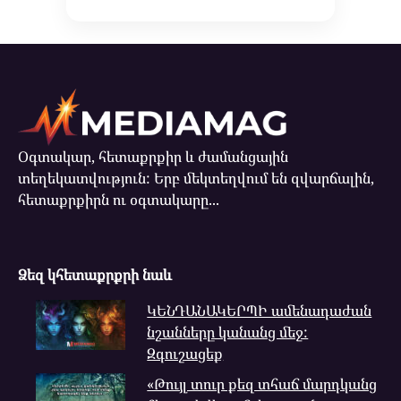
Օգտակար, հետաքրքիր և ժամանցային
տեղեկատվություն: Երբ մեկտեղվում են զվարճալին,
հետաքրքիրն ու օգտակարը...
Ձեզ կհետաքրքրի նաև
ԿԵՆԴԱՆԱԿԵՐՊԻ ամենադաժան
նշանները կանանց մեջ:
Զգուշացեք
«Թույլ տուր քեզ տհաճ մարդկանց