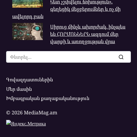
հետ չշփվելու ճոխություն».
գեղեցիկ մեջբերումներ և ոչ մի
ավելորդ բան
Սիրուց մինչև ախորժակ. ինչպես
են ՀՈՐՄՈՆՆԵՐՆ ազդում մեր
վարքի և առողջության վրա
Search
for:
Գովազդատուներին
Մեր մասին
Խմբագրական քաղաքականություն
© 2026 MediaMag.am