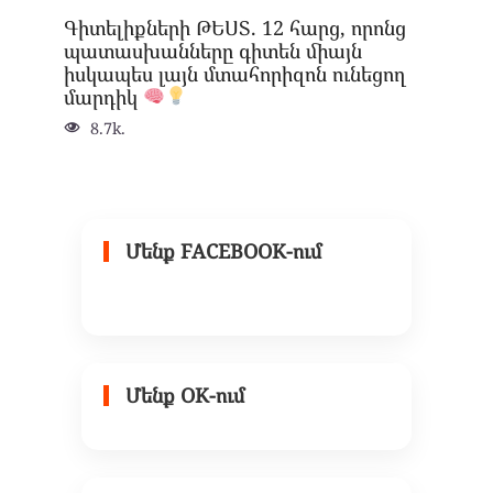
Գիտելիքների ԹԵՍՏ. 12 հարց, որոնց
պատասխանները գիտեն միայն
իսկապես լայն մտահորիզոն ունեցող
մարդիկ
8.7k.
Մենք FACEBOOK-ում
Մենք OK-ում