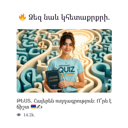
Ձեզ նաև կհետաքրքրի.
ԹԵՍՏ. Հայերեն ուղղագրություն։ Ո՞րն է
ճիշտ
✍
14.2k.