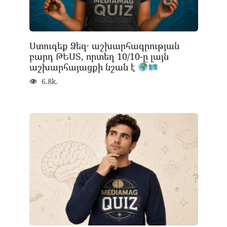
Ստուգեք Ձեզ․ աշխարհագրության
բարդ ԹԵՍՏ, որտեղ 10/10-ը լայն
աշխարհայացքի նշան է
6.8k.