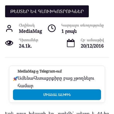
ԹԵՍՏԵՐ ԵՎ ԳԼՈՒԽԿՈՏՐՈՒԿՆԵՐ
Հեղինակ
Կարդալու տևողությունը
MediaMag
1 րոպե
Դիտումներ
Հր․ ամսաթիվ
24.1k.
20/12/2016
MediaMag-ը Telegram-ում
Ամենահետաքրքիրը բաց չթողնելու
համար
ՄԻԱՆԱԼ ԱԼԻՔԻՆ
Եթե դուք խելացի եք, ուրեմն՝ պետք է 44-ից