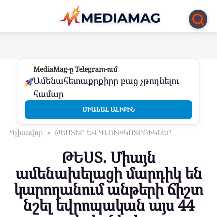
Перейти
к
контенту
MediaMag-ը Telegram-ում
Ամենահետաքրքիրը բաց չթողնելու
համար
ՄԻԱՆԱԼ ԱԼԻՔԻՆ
Գլխավոր
»
ԹԵՍՏԵՐ ԵՎ ԳԼՈՒԽԿՈՏՐՈՒԿՆԵՐ
ԹԵՍՏ. Միայն
ամենախելացի մարդիկ են
կարողանում անթերի ճիշտ
նշել եվրոպական այս 44