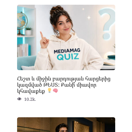
Հեշտ և միջին բարդության հարցերից
կազմված ԹԵՍՏ: Քանի՞ միավոր
կհավաքեք
10.2k.