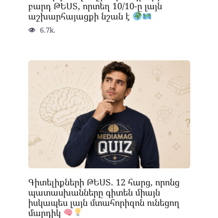
բարդ ԹԵՍՏ, որտեղ 10/10-ը լայն
աշխարհայացքի նշան է
6.7k.
Գիտելիքների ԹԵՍՏ. 12 հարց, որոնց
պատասխանները գիտեն միայն
իսկապես լայն մտահորիզոն ունեցող
մարդիկ