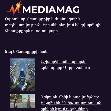
Օգտակար, հետաքրքիր և ժամանցային
տեղեկատվություն: Երբ մեկտեղվում են զվարճալին,
հետաքրքիրն ու օգտակարը...
Ձեզ կհետաքրքրի նաև
Աշխարհի ամենաբարձր
երկնաքերը Ադրբեջանու՞մ
Դեկոլտե, մինի և բացվածքներ։
Ինչպե՞ս են 2019թ. ավարտական
երեկոն նշում աղջիկները