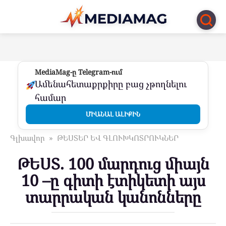
Перейти
к
контенту
MediaMag-ը Telegram-ում
Ամենահետաքրքիրը բաց չթողնելու
համար
ՄԻԱՆԱԼ ԱԼԻՔԻՆ
Գլխավոր
»
ԹԵՍՏԵՐ ԵՎ ԳԼՈՒԽԿՈՏՐՈՒԿՆԵՐ
ԹԵՍՏ. 100 մարդուց միայն
10 –ը գիտի էտիկետի այս
տարրական կանոնները