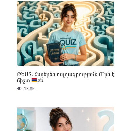
ԹԵՍՏ. Հայերեն ուղղագրություն։ Ո՞րն է
ճիշտ
✍
13.8k.