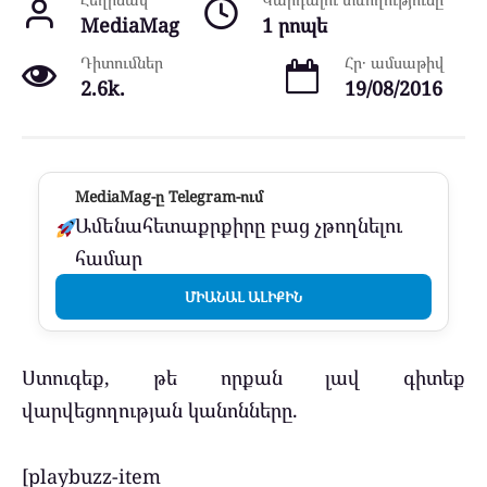
MediaMag
1 րոպե
Դիտումներ
Հր․ ամսաթիվ
2.6k.
19/08/2016
MediaMag-ը Telegram-ում
Ամենահետաքրքիրը բաց չթողնելու
համար
ՄԻԱՆԱԼ ԱԼԻՔԻՆ
Ստուգեք, թե որքան լավ գիտեք
վարվեցողության կանոնները.
[playbuzz-item