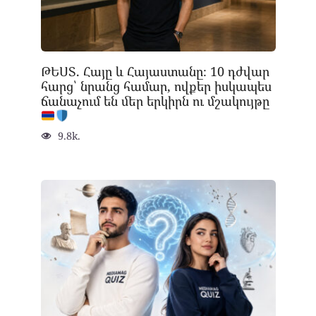
ԹԵՍՏ. Հայը և Հայաստանը։ 10 դժվար
հարց՝ նրանց համար, ովքեր իսկապես
ճանաչում են մեր երկիրն ու մշակույթը
9.8k.