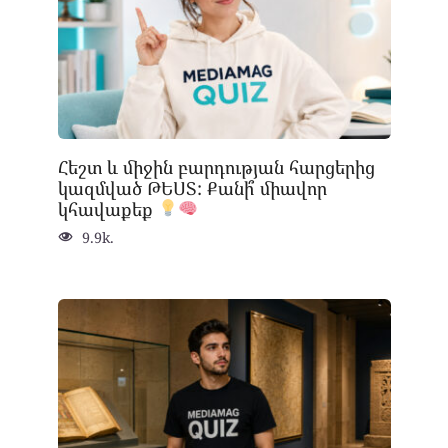
Հեշտ և միջին բարդության հարցերից
կազմված ԹԵՍՏ: Քանի՞ միավոր
կհավաքեք
9.9k.