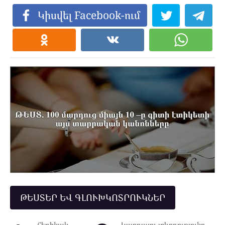
Կիսվել Facebook-ում
ԹԵՍՏԵՐ ԵՎ ԳԼՈՒԽԿՈՏՐՈՒԿՆԵՐ
Հեղինակ
Կարդալու տևողությունը