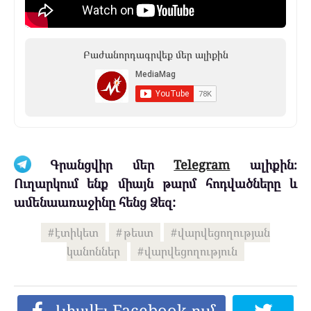
Բաժանորդագրվեք մեր ալիքին
Գրանցվիր մեր
Telegram
ալիքին։
Ուղարկում ենք միայն թարմ հոդվածները և
ամենաառաջինը հենց Ձեզ:
էտիկետ
թեստ
վարվեցողության
կանոններ
վարվեցողություն
Կիսվել Facebook-ում