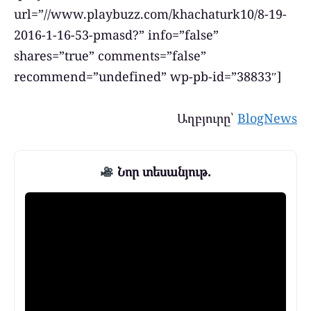
url=”//www.playbuzz.com/khachaturk10/8-19-
2016-1-16-53-pmasd?” info=”false”
shares=”true” comments=”false”
recommend=”undefined” wp-pb-id=”38833″]
Աղբյուրը՝
BlogNews
Նոր տեսանյութ.