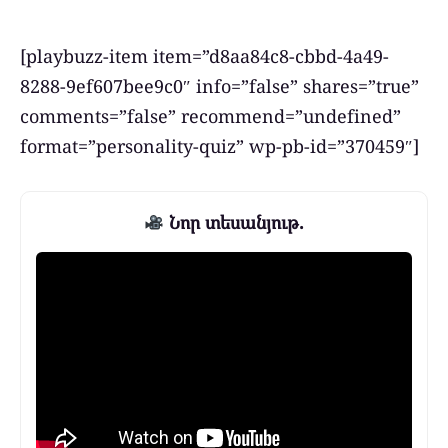
[playbuzz-item item=”d8aa84c8-cbbd-4a49-
8288-9ef607bee9c0″ info=”false” shares=”true”
comments=”false” recommend=”undefined”
format=”personality-quiz” wp-pb-id=”370459″]
Նոր տեսանյութ.