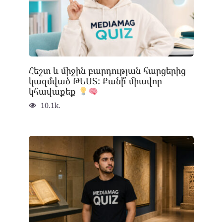
Հեշտ և միջին բարդության հարցերից
կազմված ԹԵՍՏ: Քանի՞ միավոր
կհավաքեք
10.1k.