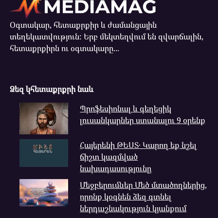
Օգտակար, հետաքրքիր և ժամանցային
տեղեկատվություն: Երբ մեկտեղվում են զվարճալին,
հետաքրքիրն ու օգտակարը...
Ձեզ կհետաքրքրի նաև
Պրոֆեսիոնալ և գեղեցիկ
լուսանկարներ ստանալու 9 օրենք
Հայերենի ԹԵՍՏ․ Կարող եք նշել
ճիշտ կազմված
նախադասությունը
Մեջբերումներ Մեծ մտածողներից,
որոնք կօգնեն ձեզ գտնել
ներդաշնակություն կյանքում