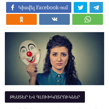
Կիսվել Facebook-ում
ԹԵՍՏԵՐ ԵՎ ԳԼՈՒԽԿՈՏՐՈՒԿՆԵՐ