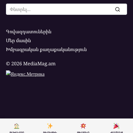
Search
for:
Գովազդատուներին
Մեր մասին
Խմբագրական քաղաքականություն
© 2026 MediaMag.am
ԳԼԽԱՎՈՐ
ԳԵՂԵՑԻԿ
ԹԵՍՏԵՐ
ԺԱՄԱՆՑ