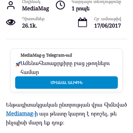
Հեղինակ
Կարդալու տևողությունը
MediaMag
1 րոպե
Դիտումներ
Հր․ ամսաթիվ
26.1k.
17/06/2017
MediaMag-ը Telegram-ում
Ամենահետաքրքիրը բաց չթողնելու
համար
ՄԻԱՆԱԼ ԱԼԻՔԻՆ
Ենթագիտակցական ընտրության վրա հիմնված
Mediamag-ի
այս թեստը կարող է որոշել, թե
ինչպիսի մարդ եք դուք։