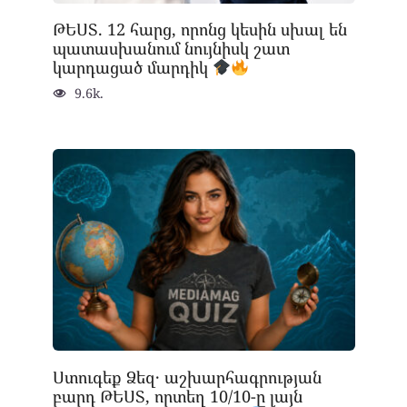
ԹԵՍՏ. 12 հարց, որոնց կեսին սխալ են
պատասխանում նույնիսկ շատ
կարդացած մարդիկ
9.6k.
Ստուգեք Ձեզ․ աշխարհագրության
բարդ ԹԵՍՏ, որտեղ 10/10-ը լայն