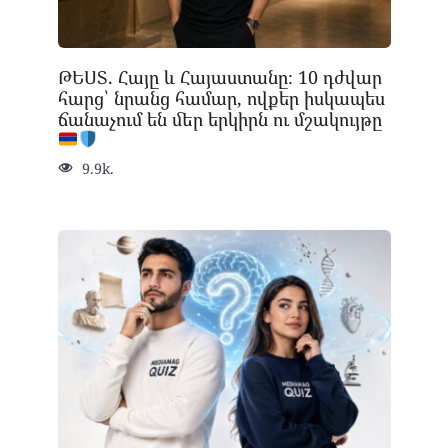
ԹԵՍՏ. Հայը և Հայաստանը։ 10 դժվար
հարց՝ նրանց համար, ովքեր իսկապես
ճանաչում են մեր երկիրն ու մշակույթը
9.9k.