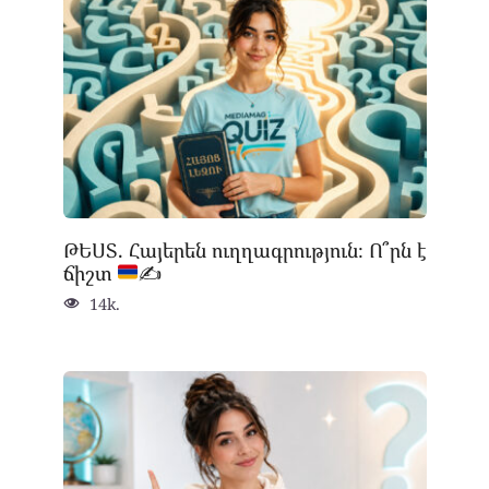
ԹԵՍՏ. Հայերեն ուղղագրություն։ Ո՞րն է
ճիշտ
✍
14k.