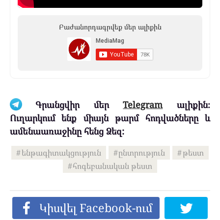
Բաժանորդագրվեք մեր ալիքին
Գրանցվիր մեր
Telegram
ալիքին։
Ուղարկում ենք միայն թարմ հոդվածները և
ամենաառաջինը հենց Ձեզ:
ենթագիտակցություն
ընտրություն
թեստ
հոգեբանական թեստ
Կիսվել Facebook-ում