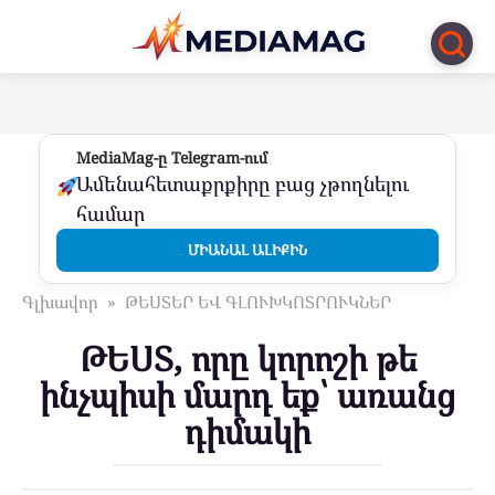
Перейти
к
контенту
MediaMag-ը Telegram-ում
Ամենահետաքրքիրը բաց չթողնելու
համար
ՄԻԱՆԱԼ ԱԼԻՔԻՆ
Գլխավոր
»
ԹԵՍՏԵՐ ԵՎ ԳԼՈՒԽԿՈՏՐՈՒԿՆԵՐ
ԹԵՍՏ, որը կորոշի թե
ինչպիսի մարդ եք՝ առանց
դիմակի