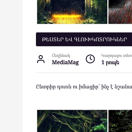
ԹԵՍՏԵՐ ԵՎ ԳԼՈՒԽԿՈՏՐՈՒԿՆԵՐ
Հեղինակ
Կարդալու տևող
MediaMag
1 րոպե
Ընտրիր դուռն ու իմացիր՝ ինչ է նշանա