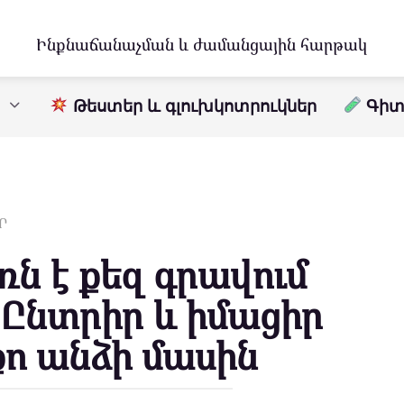
Ինքնաճանաչման և ժամանցային հարթակ
Թեստեր և գլուխկոտրուկներ
Գիտո
Ր
ւռն է քեզ գրավում
 Ընտրիր և իմացիր
քո անձի մասին