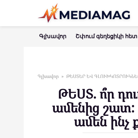
Перейти
к
контенту
Գլխավոր
Շփում գեղեցիկի հետ
Գլխավոր
»
ԹԵՍՏԵՐ ԵՎ ԳԼՈՒԽԿՈՏՐՈՒԿՆԵ
ԹԵՍՏ. ո՞ր դո
ամենից շատ:
ամեն ինչ 