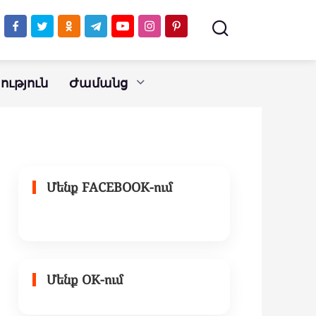
«Օսկարը»
ւթյուն
Ժամանց
Մենք FACEBOOK-ում
Մենք OK-ում