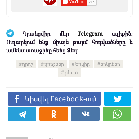
Գրանցվիր մեր
Telegram
ալիքին։
Ուղարկում ենք միայն թարմ հոդվածները և
ամենաառաջինը հենց Ձեզ:
դրոշ
դրոշներ
Երկիր
երկրներ
թեստ
Կիսվել Facebook-ում