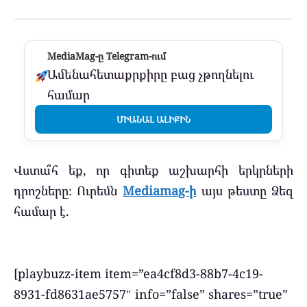
MediaMag-ը Telegram-ում
Ամենահետաքրքիրը բաց չթողնելու
համար
ՄԻԱՆԱԼ ԱԼԻՔԻՆ
Վստա՞հ եք, որ գիտեք աշխարհի երկրների
դրոշները։ Ուրեմն
Mediamag-ի
այս թեստը Ձեզ
համար է.
[playbuzz-item item=”ea4cf8d3-88b7-4c19-
8931-fd8631ae5757″ info=”false” shares=”true”