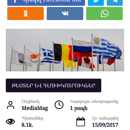
ԹԵՍՏԵՐ ԵՎ ԳԼՈՒԽԿՈՏՐՈՒԿՆԵՐ
Հեղինակ
Կարդալու տևողությունը
MediaMag
1 րոպե
Դիտումներ
Հր․ ամսաթիվ
8.1k.
15/09/2017