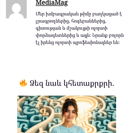
MediaMag
Մեր խմբագրական թիմը բաղկացած է
լրագրողներից, հոգեբաններից,
գիտության և մշակույթի ոլորտի
փորձագետներից և այլն: Նրանք բոլորն
էլ իրենց ոլորտի պրոֆեսիոնալներ են:
Ձեզ նաև կհետաքրքրի.