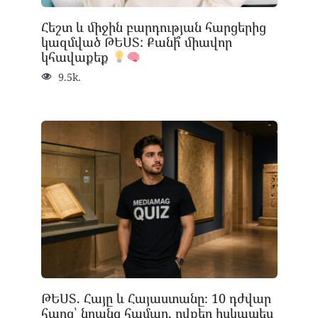
Հեշտ և միջին բարդության հարցերից
կազմված ԹԵՍՏ: Քանի՞ միավոր
կհավաքեք
9.5k.
ԹԵՍՏ. Հայը և Հայաստանը։ 10 դժվար
հարց՝ նրանց համար, ովքեր իսկապես