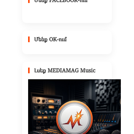
Մենք FACEBOOK-ում
Մենք OK-ում
Լսեք MEDIAMAG Music