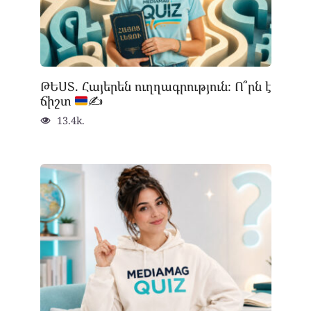
ԹԵՍՏ. Հայերեն ուղղագրություն։ Ո՞րն է
ճիշտ
✍
13.4k.