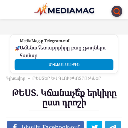
Перейти
к
контенту
MediaMag-ը Telegram-ում
Ամենահետաքրքիրը բաց չթողնելու
համար
ՄԻԱՆԱԼ ԱԼԻՔԻՆ
Գլխավոր
»
ԹԵՍՏԵՐ ԵՎ ԳԼՈՒԽԿՈՏՐՈՒԿՆԵՐ
ԹԵՍՏ. Կճանաչե՞ք երկիրը
ըստ դրոշի
Կիսվել Facebook-ում