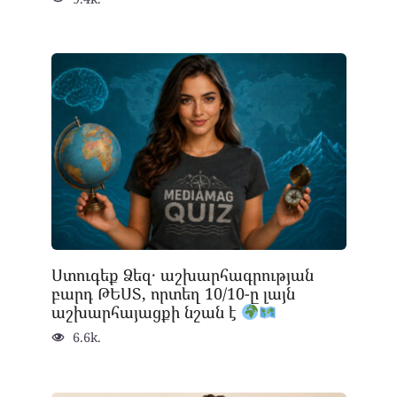
Ստուգեք Ձեզ․ աշխարհագրության
բարդ ԹԵՍՏ, որտեղ 10/10-ը լայն
աշխարհայացքի նշան է
6.6k.