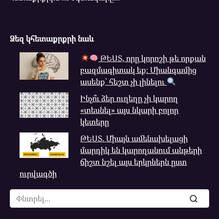
Ձեզ կհետաքրքրի նաև
ԹԵՍՏ, որը կորոշի թե որքան
բազմագիտակ եք։ Միանգամից
ասենք՝ հեշտ չի լինելու
Ինչո՞ւ ձեր ուղեղը չի կարող
«տեսնել» այս նկարի բոլոր
կետերը
ԹԵՍՏ. Միայն ամենախելացի
մարդիկ են կարողանում անթերի
ճիշտ նշել այս երկրներն ըստ
ուրվագծի
Search
for: