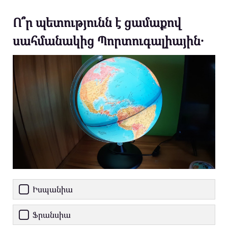
Ո՞ր պետությունն է ցամաքով
սահմանակից Պորտուգալիային․
Իսպանիա
Ֆրանսիա