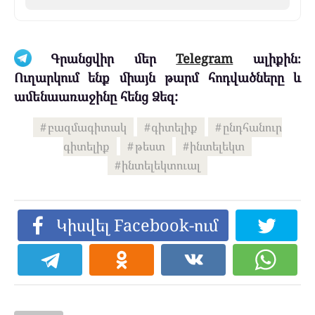
Գրանցվիր մեր
Telegram
ալիքին։
Ուղարկում ենք միայն թարմ հոդվածները և
ամենաառաջինը հենց Ձեզ:
բազմագիտակ
գիտելիք
ընդհանուր
գիտելիք
թեստ
ինտելեկտ
ինտելեկտուալ
Կիսվել Facebook-ում