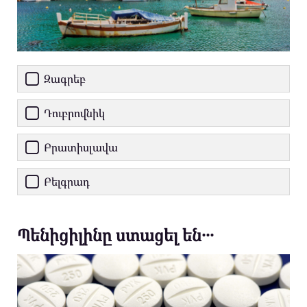
Զագրեբ
Դուբրովնիկ
Բրատիսլավա
Բելգրադ
Պենիցիլինը ստացել են․․․