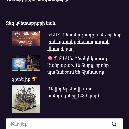
Ձեզ կհետաքրքրի նաև
ԹԵՍՏ. Ընտրեք թագը և ինչ-որ նոր
բան պարզեք ձեր ապագայի
վերաբերյալ
ԹԵՍՏ. Ինտելեկտուալ
Ծանրաքաշ. 10 հարց, որոնք
պահանջում են հիմնավոր
գիտելիք
Դեվիդ Կրեկովի վառ
քանդակները (28 նկար)
Search
for: