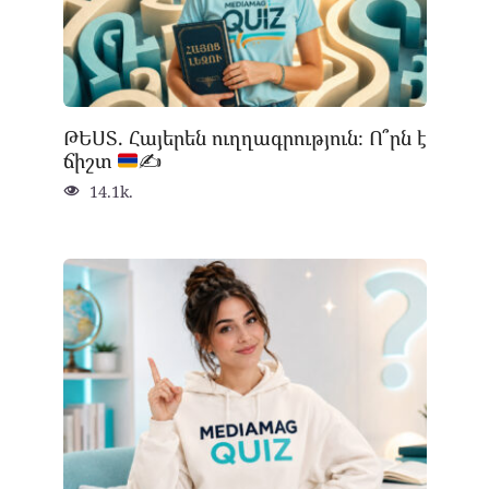
ԹԵՍՏ. Հայերեն ուղղագրություն։ Ո՞րն է
ճիշտ
✍
14.1k.