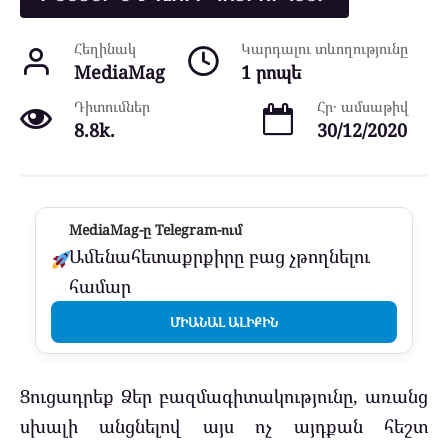
Հեղինակ
Կարդալու տևողությունը
MediaMag
1 րոպե
Դիտումներ
Հր․ ամսաթիվ
8.8k.
30/12/2020
MediaMag-ը Telegram-ում
Ամենահետաքրքիրը բաց չթողնելու
համար
ՄԻԱՆԱԼ ԱԼԻՔԻՆ
Ցուցադրեք Ձեր բազմագիտակությունը, առանց
սխալի անցնելով այս ոչ այդքան հեշտ