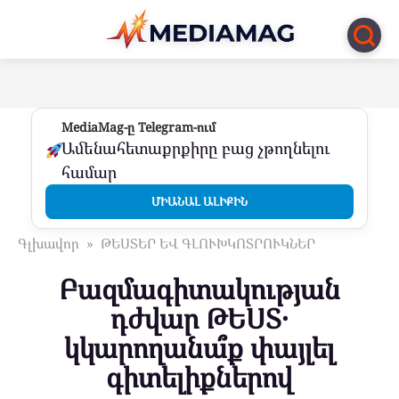
Перейти
к
контенту
MediaMag-ը Telegram-ում
Ամենահետաքրքիրը բաց չթողնելու
համար
ՄԻԱՆԱԼ ԱԼԻՔԻՆ
Գլխավոր
»
ԹԵՍՏԵՐ ԵՎ ԳԼՈՒԽԿՈՏՐՈՒԿՆԵՐ
Բազմագիտակության
դժվար ԹԵՍՏ․
կկարողանա՞ք փայլել
գիտելիքներով