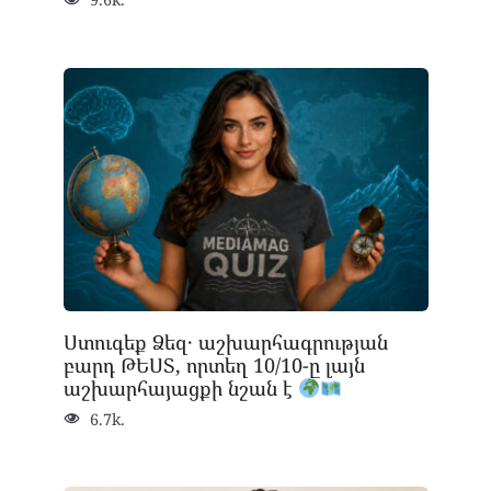
Ստուգեք Ձեզ․ աշխարհագրության
բարդ ԹԵՍՏ, որտեղ 10/10-ը լայն
աշխարհայացքի նշան է
6.7k.