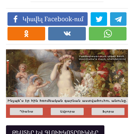
Կիսվել Facebook-ում
ԹԵՍՏԵՐ ԵՎ ԳԼՈՒԽԿՈՏՐՈՒԿՆԵՐ