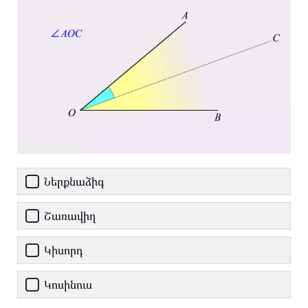
Ներքնաձիգ
Շառավիղ
Կիսորդ
Կոսինուս