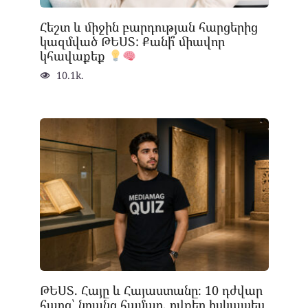
Հեշտ և միջին բարդության հարցերից
կազմված ԹԵՍՏ: Քանի՞ միավոր
կհավաքեք
10.1k.
ԹԵՍՏ. Հայը և Հայաստանը։ 10 դժվար
հարց՝ նրանց համար, ովքեր իսկապես