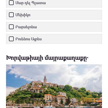
Մար դել Պլատա
Մեխիկո
Բարսելոնա
Բուենոս Այրես
Խորվաթիայի մայրաքաղաքը․