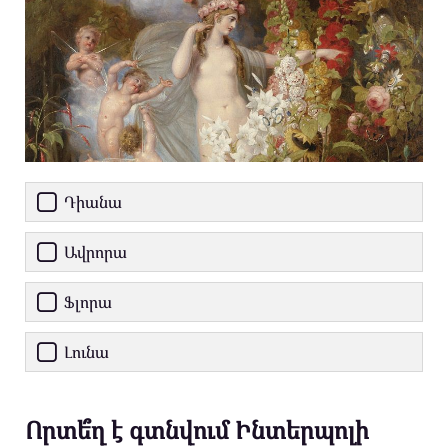
Դիանա
Ավրորա
Ֆլորա
Լունա
Որտե՞ղ է գտնվում Ինտերպոլի