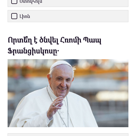
Ստոկհոլմ
Լիոն
Որտե՞ղ է ծնվել Հռոմի Պապ
Ֆրանցիսկոսը․