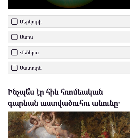
Մերկուրի
Մարս
Վեներա
Սատուրն
Ինչպե՞ս էր հին հռոմեական
գարնան աստվածուհու անունը․