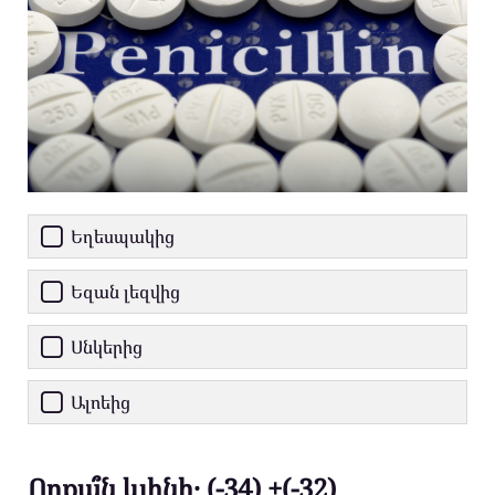
Եղեսպակից
Եզան լեզվից
Սնկերից
Ալոեից
Որքա՞ն կլինի․ (-34) +(-32)