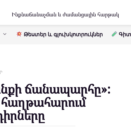
Ինքնաճանաչման և ժամանցային հարթակ
Թեստեր և գլուխկոտրուկներ
Գիտո
Ր
անքի ճանապարհը»:
ք հաղթահարում
դիրները