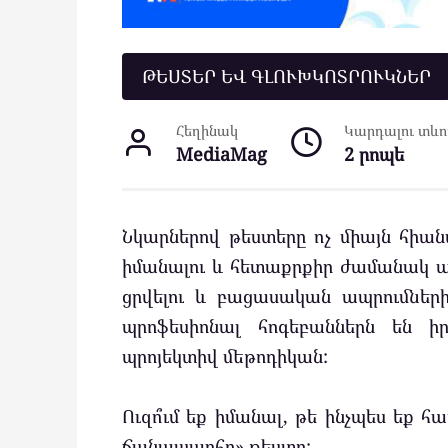
ԹԵՍՏԵՐ ԵՎ ԳԼՈՒԽԿՈՏՐՈՒԿՆԵՐ
Հեղինակ
Կարդալու տևող
MediaMag
2 րոպե
Նկարներով թեստերը ոչ միայն հիան
իմանալու և հետաքրքիր ժամանակ ան
ցրվելու և բացասական ապրումներից
պրոֆեսիոնալ հոգեբաններն են 
պրոյեկտիվ մեթոդիկան:
Ուզո՞ւմ եք իմանալ, թե ինչպես եք հ
ճանապարհը» թեստը: