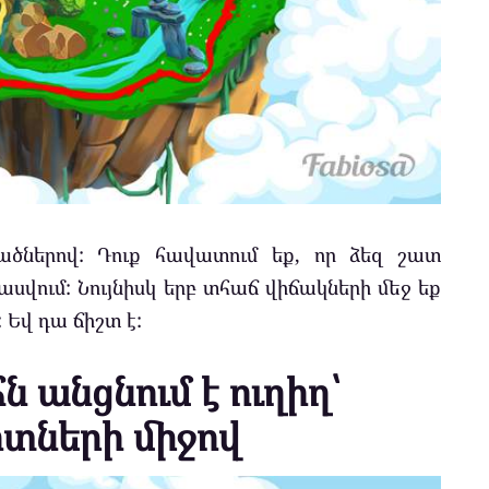
ածներով: Դուք հավատում եք, որ ձեզ շատ
սվում: Նույնիսկ երբ տհաճ վիճակների մեջ եք
: Եվ դա ճիշտ է:
 անցնում է ուղիղ՝
տների միջով