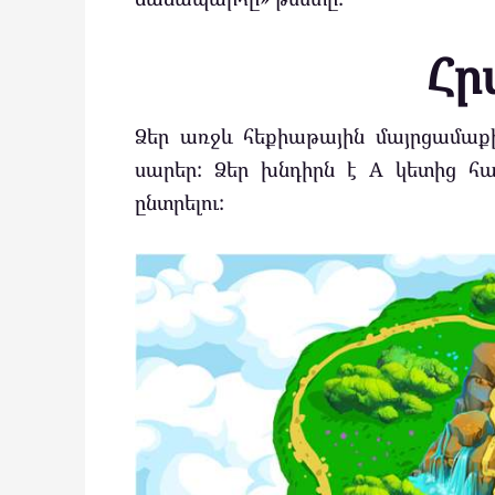
Հր
Ձեր առջև հեքիաթային մայրցամաք
սարեր: Ձեր խնդիրն է A կետից հա
ընտրելու: