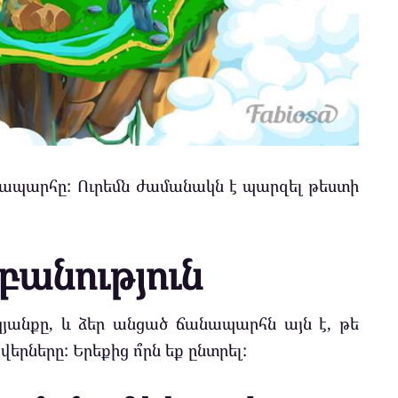
նապարհը: Ուրեմն ժամանակն է պարզել թեստի
բանություն
կյանքը, և ձեր անցած ճանապարհն այն է, թե
րները: Երեքից ո՞րն եք ընտրել: