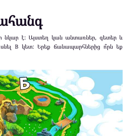
ահանգ
ի նկար է: Այստեղ կան անտառներ, գետեր և
սնել B կետ: Երեք ճանապարհներից ո՞րն եք