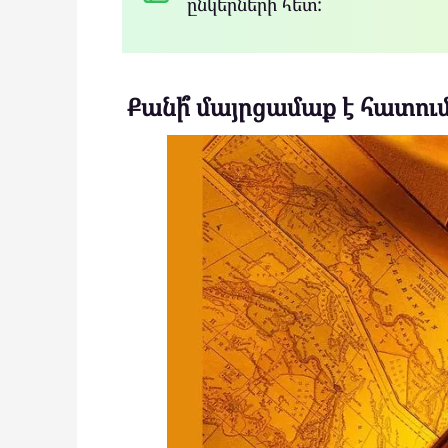
ընկերների հետ:
Քանի՞ մայրցամաք է հատո