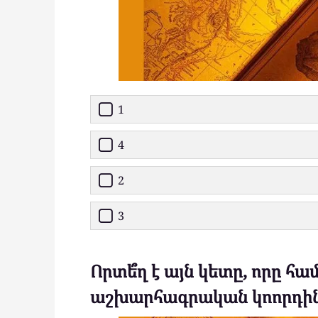
1
4
2
3
Որտե՞ղ է այն կետը, որը համ
աշխարհագրական կոորդին