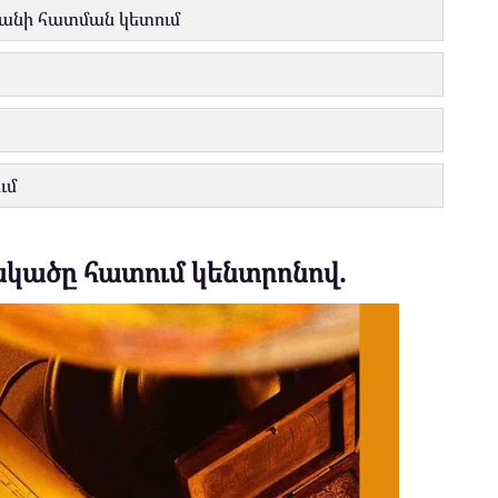
կանի հատման կետում
ւմ
ակածը հատում կենտրոնով.