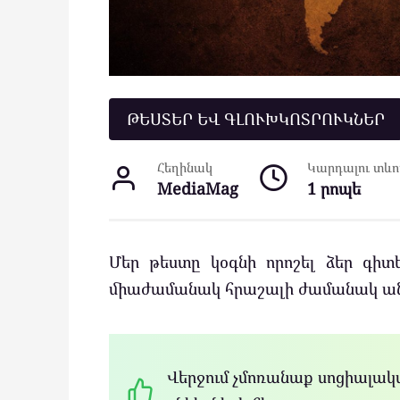
ԹԵՍՏԵՐ ԵՎ ԳԼՈՒԽԿՈՏՐՈՒԿՆԵՐ
Հեղինակ
Կարդալու տևող
MediaMag
1 րոպե
Մեր թեստը կօգնի որոշել ձեր գիտե
միաժամանակ հրաշալի ժամանակ անցկ
Վերջում չմոռանաք սոցիալակա