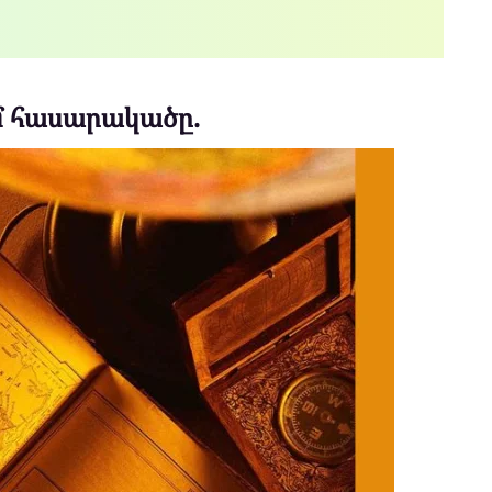
ւմ հասարակածը.