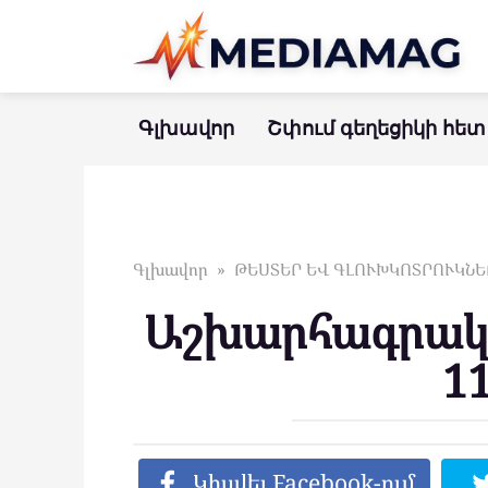
Перейти
к
контенту
Գլխավոր
Շփում գեղեցիկի հետ
Գլխավոր
»
ԹԵՍՏԵՐ ԵՎ ԳԼՈՒԽԿՈՏՐՈՒԿՆԵ
Աշխարհագրակա
1
Կիսվել Facebook-ում