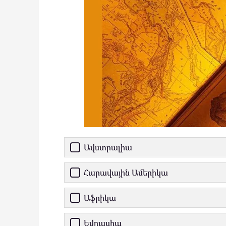
Ավստրալիա
Հարավային Ամերիկա
Աֆրիկա
Եվրասիա