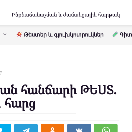
Ինքնաճանաչման և ժամանցային հարթակ
Թեստեր և գլուխկոտրուկներ
Գիտո
Ր
ն հանճարի ԹԵՍՏ.
1 հարց