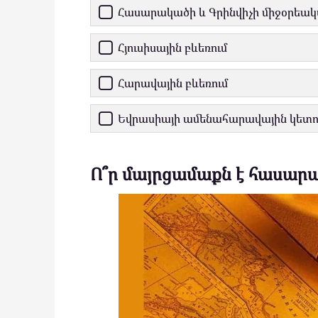
Հասարակածի և Գրինվիչի միջօրեա
Հյուսիսային բևեռում
Հարավային բևեռում
Եվրասիայի ամենահարավային կետո
Ո՞ր մայրցամաքն է հասար