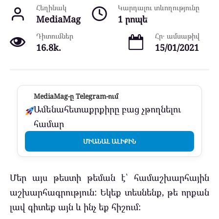
Հեղինակ
Կարդալու տևողությունը
MediaMag
1 րոպե
Դիտումներ
Հր․ ամսաթիվ
16.8k.
15/01/2021
MediaMag-ը Telegram-ում
Ամենահետաքրքիրը բաց չթողնելու
համար
ՄԻԱՆԱԼ ԱԼԻՔԻՆ
Մեր այս թեստի թեման է՝ համաշխարհային
աշխարհագրություն: Եկեք տեսնենք, թե որքան
լավ գիտեք այն և ինչ եք հիշում: