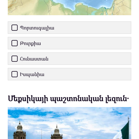
Պորտուգալիա
Թուրքիա
Հունաստան
Իսպանիա
Մեքսիկայի պաշտոնական լեզուն․