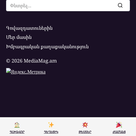
Search
for:
Գովազդատուներին
Մեր մասին
Խմբագրական քաղաքականություն
© 2026 MediaMag.am
ԳԼԽԱՎՈՐ
ԳԵՂԵՑԻԿ
ԹԵՍՏԵՐ
ԺԱՄԱՆՑ