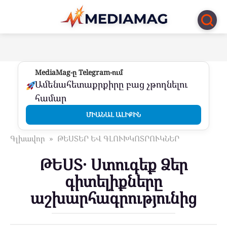
Перейти
к
контенту
MediaMag-ը Telegram-ում
Ամենահետաքրքիրը բաց չթողնելու
համար
ՄԻԱՆԱԼ ԱԼԻՔԻՆ
Գլխավոր
»
ԹԵՍՏԵՐ ԵՎ ԳԼՈՒԽԿՈՏՐՈՒԿՆԵՐ
ԹԵՍՏ․ Ստուգեք Ձեր
գիտելիքները
աշխարհագրությունից