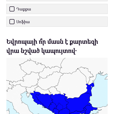
Դաքքա
Սոֆիա
Եվրոպայի ո՞ր մասն է քարտեզի
վրա նշված կապույտով․