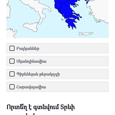
Բալկաններ
Սկանդինավիա
Պիրենեյան թերակղզի
Հարավսլավիա
Որտե՞ղ է գտնվում Տրևի