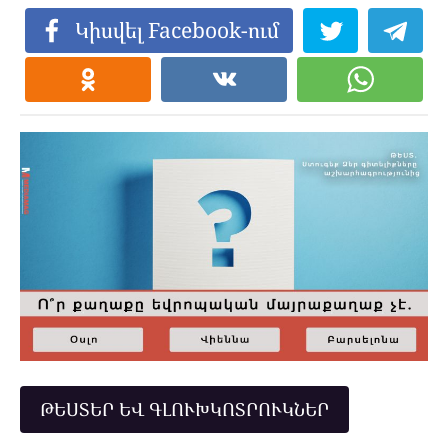
Կիսվել Facebook-ում
ԹԵՍՏԵՐ ԵՎ ԳԼՈՒԽԿՈՏՐՈՒԿՆԵՐ