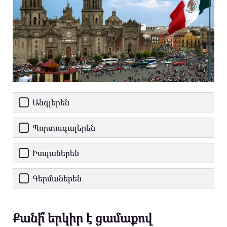
Անգլերեն
Պորտուգալերեն
Իսպաներեն
Գերմաներեն
Քանի՞ երկիր է ցամաքով