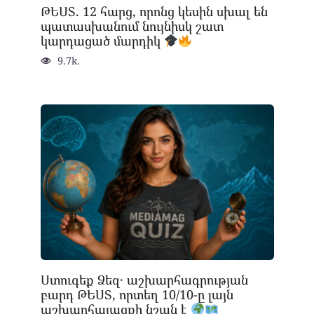
ԹԵՍՏ. 12 հարց, որոնց կեսին սխալ են
պատասխանում նույնիսկ շատ
կարդացած մարդիկ
9.7k.
Ստուգեք Ձեզ․ աշխարհագրության
բարդ ԹԵՍՏ, որտեղ 10/10-ը լայն
աշխարհայացքի նշան է