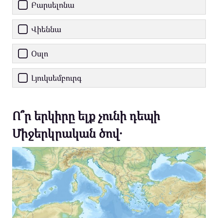
Բարսելոնա
Վիեննա
Օսլո
Լյուկսեմբուրգ
Ո՞ր երկիրը ելք չունի դեպի
Միջերկրական ծով․