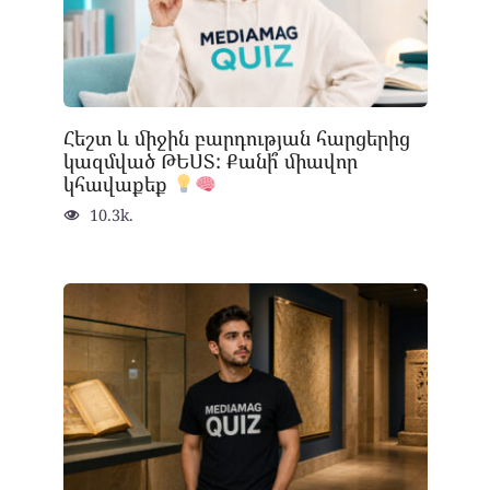
Հեշտ և միջին բարդության հարցերից
կազմված ԹԵՍՏ: Քանի՞ միավոր
կհավաքեք
10.3k.