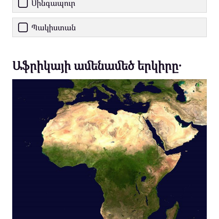
Սինգապուր
Պակիստան
Աֆրիկայի ամենամեծ երկիրը․