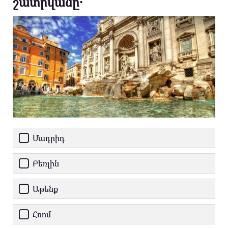
շատրվանը․
Մադրիդ
Բեռլին
Աթենք
Հռոմ