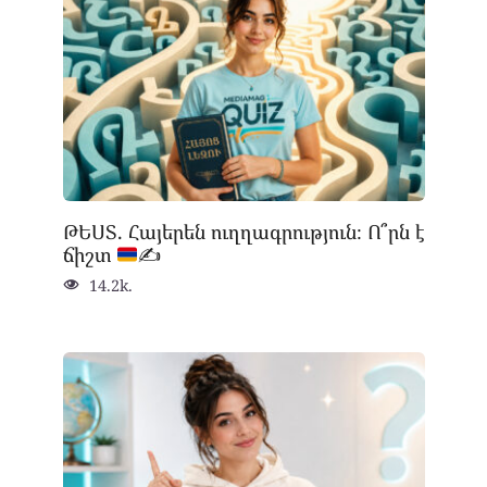
ԹԵՍՏ. Հայերեն ուղղագրություն։ Ո՞րն է
ճիշտ
✍
14.2k.