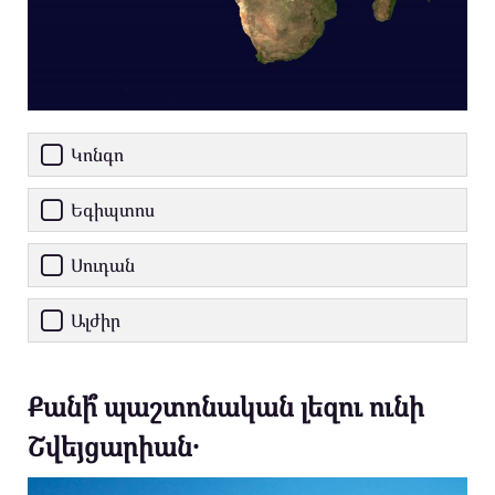
Կոնգո
Եգիպտոս
Սուդան
Ալժիր
Քանի՞ պաշտոնական լեզու ունի
Շվեյցարիան․