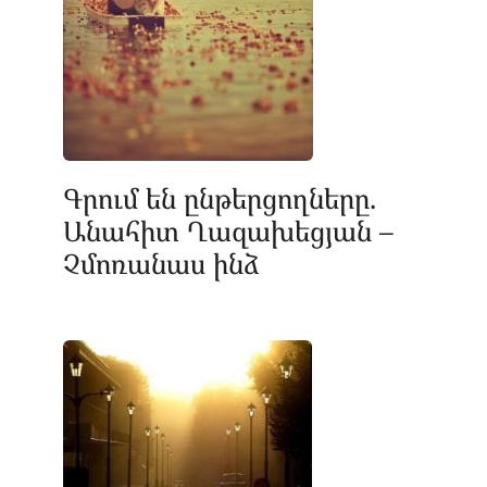
Գրում են ընթերցողները.
Անահիտ Ղազախեցյան –
Չմոռանաս ինձ