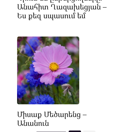
Անահիտ Ղազախեցյան –
Ես քեզ սպասում եմ
Միսաք Մեծարենց –
Անանուն