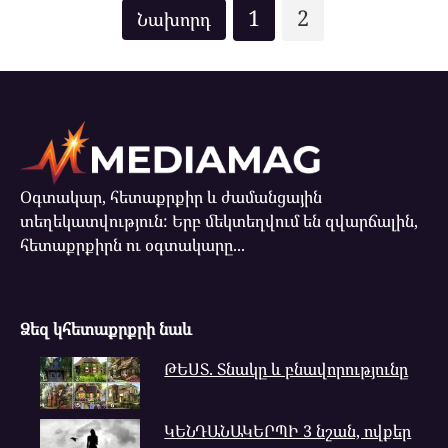
Posts
1
2
pagination
Օգտակար, հետաքրքիր և ժամանցային
տեղեկատվություն: Երբ մեկտեղվում են զվարճալին,
հետաքրքիրն ու օգտակարը...
Ձեզ կհետաքրքրի նաև
ԹԵՍՏ. Տնակը և բնավորությունը
ԿԵՆԴԱՆԱԿԵՐՊԻ 3 նշան, ովքեր