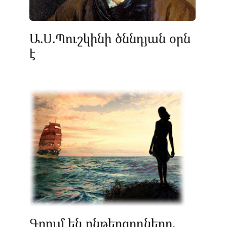
Ա.Ս.Պուշկինի ծննդյան օրն
է
Գրում են ընթերցողները.