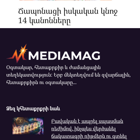
Ճապոնացի իսկական կնոջ
14 կանոնները
Օգտակար, հետաքրքիր և ժամանցային
տեղեկատվություն: Երբ մեկտեղվում են զվարճալին,
հետաքրքիրն ու օգտակարը...
Ձեզ կհետաքրքրի նաև
Բավական է ապրել սպասման
ռեժիմով. ինչպես վերծանել
ճակատագրի ռիթմերն ու գտնել