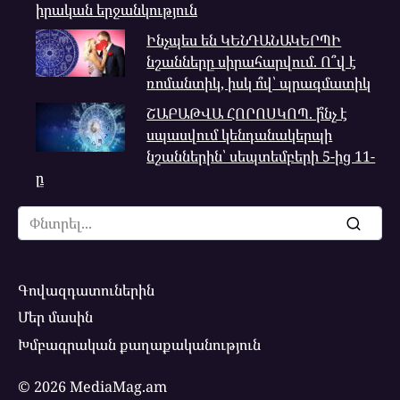
իրական երջանկություն
Ինչպես են ԿԵՆԴԱՆԱԿԵՐՊԻ
նշանները սիրահարվում. Ո՞վ է
ռոմանտիկ, իսկ ո՞վ՝ պրագմատիկ
ՇԱԲԱԹՎԱ ՀՈՐՈՍԿՈՊ. ի՞նչ է
սպասվում կենդանակերպի
նշաններին՝ սեպտեմբերի 5-ից 11-
ը
Search
for:
Գովազդատուներին
Մեր մասին
Խմբագրական քաղաքականություն
© 2026 MediaMag.am