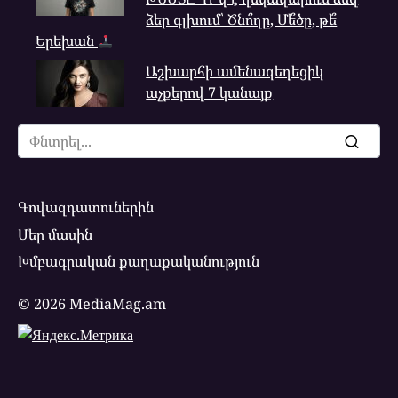
ձեր գլխում՝ Ծնո՞ղը, Մե՞ծը, թե՞
Երեխան
Աշխարհի ամենագեղեցիկ
աչքերով 7 կանայք
Search
for:
Գովազդատուներին
Մեր մասին
Խմբագրական քաղաքականություն
© 2026 MediaMag.am