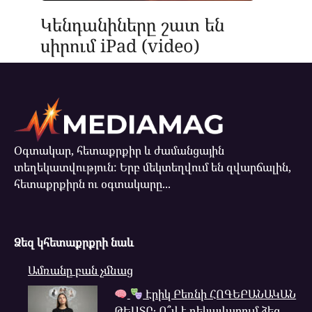
Կենդանիները շատ են
սիրում iPad (video)
Օգտակար, հետաքրքիր և ժամանցային
տեղեկատվություն: Երբ մեկտեղվում են զվարճալին,
հետաքրքիրն ու օգտակարը...
Ձեզ կհետաքրքրի նաև
Ամռանը բան չմնաց
Էրիկ Բեռնի ՀՈԳԵԲԱՆԱԿԱՆ
ԹԵՍՏԸ․ Ո՞վ է ղեկավարում ձեզ