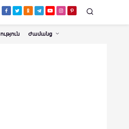
ւթյուն
Ժամանց