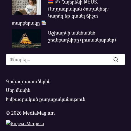
✍
Հայերենի ԹԵՍՏ.
Ուղղագրական ծուղակներ․
Կարո՞ղ եք գտնել ճիշտ
տարբերակը
Աշխարհի ամենամեծ
շոգեբաղնիքը (լուսանկարներ)
Search
for:
Գովազդատուներին
Մեր մասին
Խմբագրական քաղաքականություն
© 2026 MediaMag.am