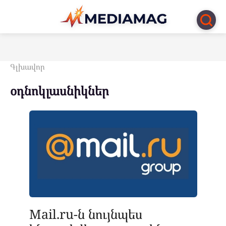
Перейти
к
контенту
Գլխավոր
օդնոկլասնիկներ
Mail.ru-ն նույնպես