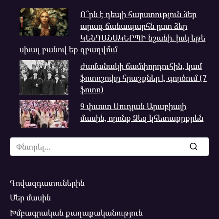
Ո՞րն է դեպի հարստություն ձեր
արագ ճանապարհն ըստ ձեր
ԿԵՆԴԱՆԱԿԵՐՊԻ նշանի. իսկ եթե
սխալ բանով եք զբաղվո՞ւմ
Ժամանակի ճամփորդուհին, կամ
ֆոտոշոփը հրաշքներ է գործում (7
ֆոտո)
9 փաստ Սուդյան Արաբիայի
մասին, որոնք Ձեզ կհետաքրքրեն
Search
for:
Գովազդատուներին
Մեր մասին
Խմբագրական քաղաքականություն