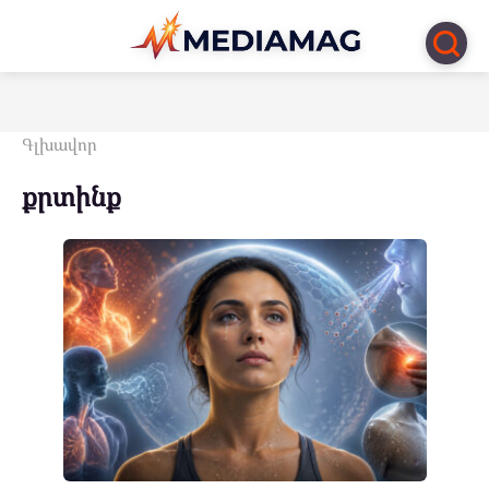
Перейти
к
контенту
Գլխավոր
քրտինք