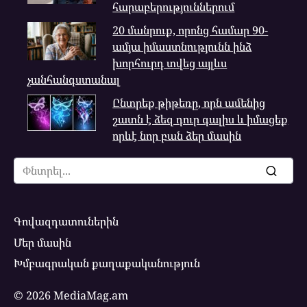
հարաբերություններում
20 մանրուք, որոնց համար 90-
ամյա իմաստնությունն ինձ
խորհուրդ տվեց այլևս
չանհանգստանալ
Ընտրեք թիթեռը, որն ամենից
շատն է ձեզ դուր գալիս և իմացեք
որևէ նոր բան ձեր մասին
Search
for:
Գովազդատուներին
Մեր մասին
Խմբագրական քաղաքականություն
© 2026 MediaMag.am