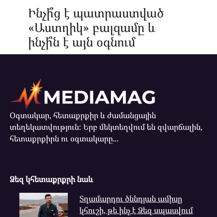
Ինչի՞ց է պատրաստված
«Աստղիկ» բալզամը և
ինչի՞ն է այն օգնում
Օգտակար, հետաքրքիր և ժամանցային
տեղեկատվություն: Երբ մեկտեղվում են զվարճալին,
հետաքրքիրն ու օգտակարը...
Ձեզ կհետաքրքրի նաև
Տղամարդու ծննդյան ամիսը
կհուշի, թե ինչ է Ձեզ սպասվում