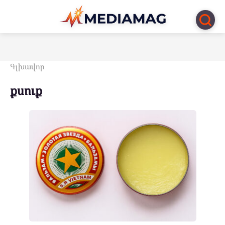
Перейти
к
контенту
Գլխավոր
քսուք