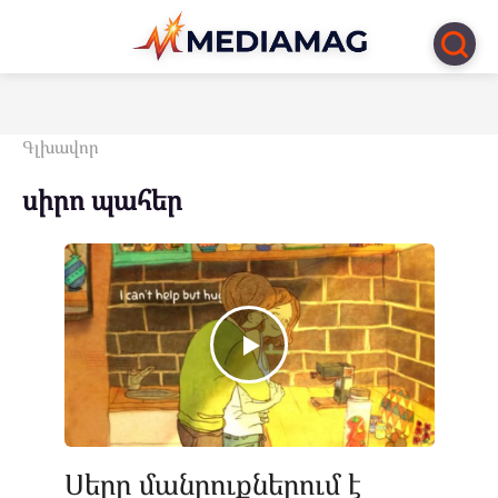
Перейти
к
контенту
Գլխավոր
սիրո պահեր
Սերը մանրուքներում է