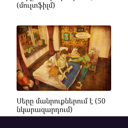
(մուլտֆիլմ)
Սերը մանրուքներում է (50
նկարազարդում)