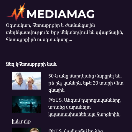
Օգտակար, հետաքրքիր և ժամանցային
տեղեկատվություն: Երբ մեկտեղվում են զվարճալին,
հետաքրքիրն ու օգտակարը...
Ձեզ կհետաքրքրի նաև
50-ն անց մարդկանց հարցրել են,
թե ինչ կանեին, եթե 20 տարի հետ
գնային
ԹԵՍՏ. Անգամ դպրոցականները
առանց վարանելու
կպատասխանեն այս հարցերին,
իսկ դո՞ւք
ԹԵՍՏ. Համարո՞ւմ եք ձեզ