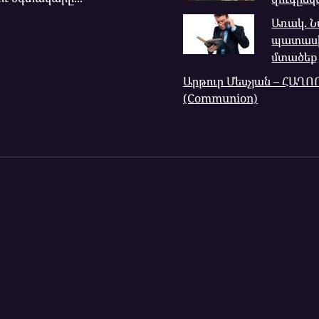
Առակ. 
պատասխ
մտածեք
Արթուր Մեսչյան – ՀԱՂ
(Communion)