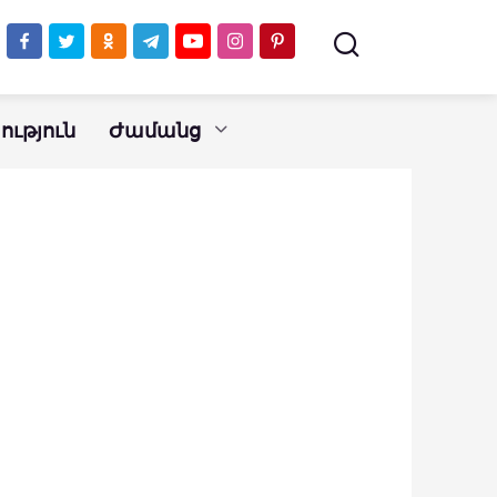
ւթյուն
Ժամանց