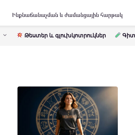
Ինքնաճանաչման և ժամանցային հարթակ
Թեստեր և գլուխկոտրուկներ
Գիտո