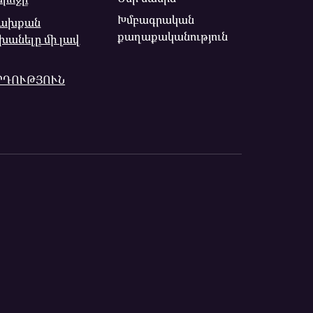
Խմբագրական
Նախքան
քաղաքականություն
անելը մի լավ
ՈՐԴՈՒԹՅՈՒՆ