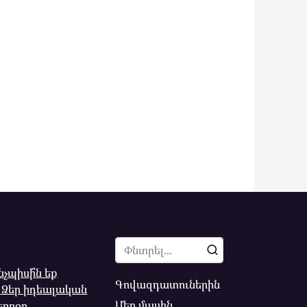
Search
for:
նչպիսի՞ն եք
Գովազդատուներին
 Ձեր իդեալական
Մեր մասին
երոջը