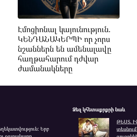
Էմոցիոնալ կայունություն.
ԿԵՆԴԱՆԱԿԵՐՊԻ որ չորս
նշաններն են ամենալավը
հաղթահարում դժվար
ժամանակները
Ձեզ կհետաքրքրի նաև
ԹԵՍՏ. Ի
ղեկատվություն: Երբ
տեսնում
ու օգտակարը...
զուգընկ