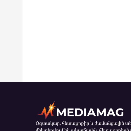
Օգտակար, հետաքրքիր և ժամանցային տե
մեկտեղվում են զվարճալին, հետաքրքիրն 