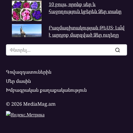
10 բույս, որոնք սեր և
հաջողություն կբերեն Ձեր տանը
Բազմագիտակության ԹԵՍՏ․ Լա՞վ
է արդյոք մարզված Ձեր ուղեղը
Search
for:
Գովազդատուներին
Մեր մասին
Խմբագրական քաղաքականություն
© 2026 MediaMag.am