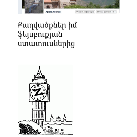
Քաղվածքներ իմ
ֆեյսբուքյան
ստատուսներից