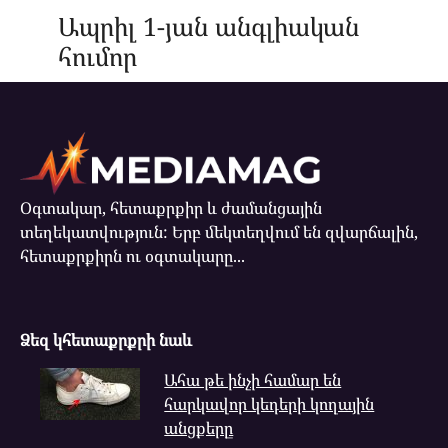
Ապրիլ 1-յան անգլիական
հումոր
Օգտակար, հետաքրքիր և ժամանցային
տեղեկատվություն: Երբ մեկտեղվում են զվարճալին,
հետաքրքիրն ու օգտակարը...
Ձեզ կհետաքրքրի նաև
Ահա թե ինչի համար են
հարկավոր կեդերի կողային
անցքերը