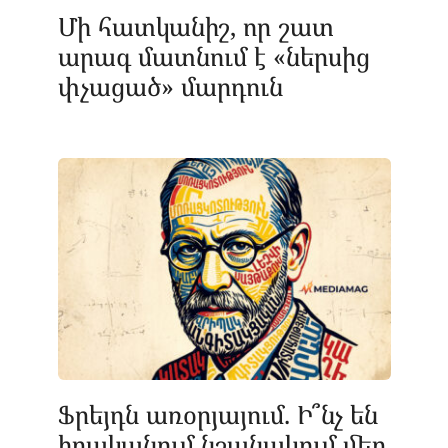
Մի հատկանիշ, որ շատ
արագ մատնում է «ներսից
փչացած» մարդուն
Ֆրեյդն առօրյայում. Ի՞նչ են
իրականում նշանակում մեր