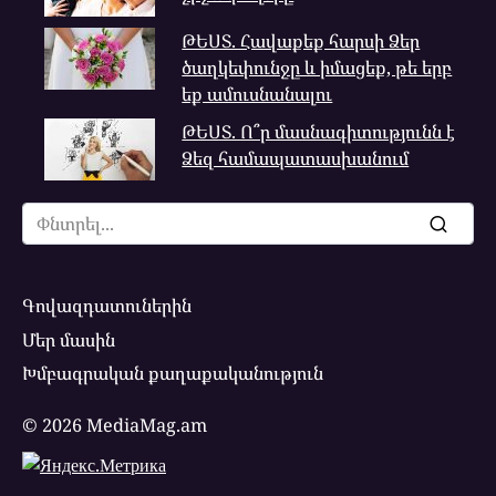
ԹԵՍՏ. Հավաքեք հարսի Ձեր
ծաղկեփունջը և իմացեք, թե երբ
եք ամուսնանալու
ԹԵՍՏ. Ո՞ր մասնագիտությունն է
Ձեզ համապատասխանում
Search
for:
Գովազդատուներին
Մեր մասին
Խմբագրական քաղաքականություն
© 2026 MediaMag.am