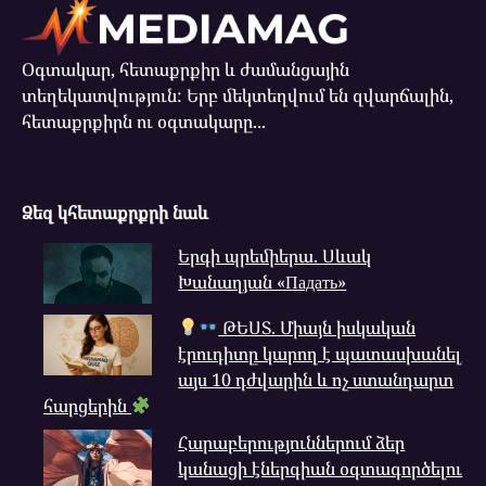
Օգտակար, հետաքրքիր և ժամանցային
տեղեկատվություն: Երբ մեկտեղվում են զվարճալին,
հետաքրքիրն ու օգտակարը...
Ձեզ կհետաքրքրի նաև
Երգի պրեմիերա. Սևակ
Խանաղյան «Падать»
ԹԵՍՏ. Միայն իսկական
էրուդիտը կարող է պատասխանել
այս 10 դժվարին և ոչ ստանդարտ
հարցերին
Հարաբերություններում ձեր
կանացի էներգիան օգտագործելու