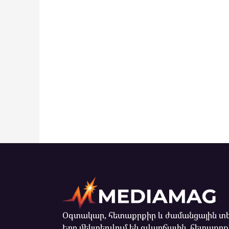
Օգտակար, հետաքրքիր և ժամանցային տե
Երբ մեկտեղվում են զվարճալին, հետաքրք