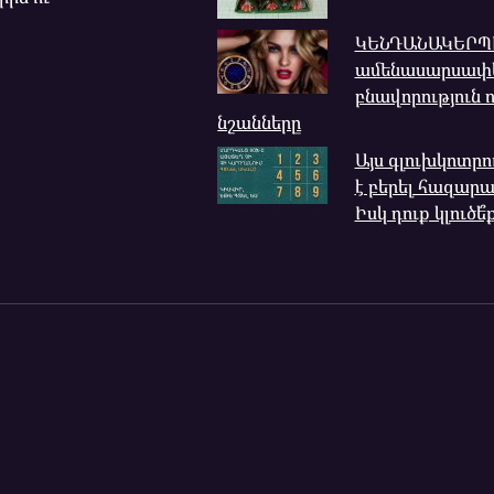
ԿԵՆԴԱՆԱԿԵՐՊ
ամենասարսափե
բնավորություն ո
նշանները
Այս գլուխկոտր
է բերել հազար
Իսկ դուք կլուծե՞