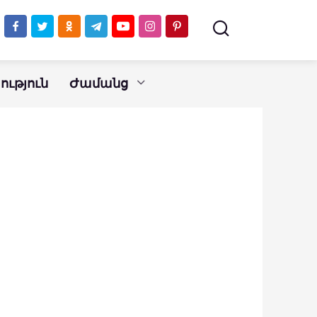
ւթյուն
Ժամանց