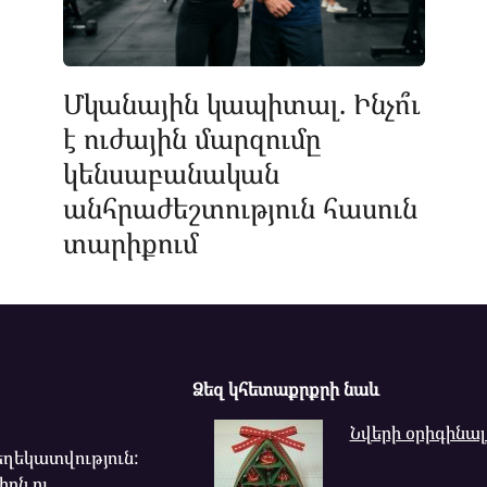
Մկանային կապիտալ. Ինչո՞ւ
է ուժային մարզումը
կենսաբանական
անհրաժեշտություն հասուն
տարիքում
Ձեզ կհետաքրքրի նաև
Նվերի օրիգինալ
ղեկատվություն:
իրն ու