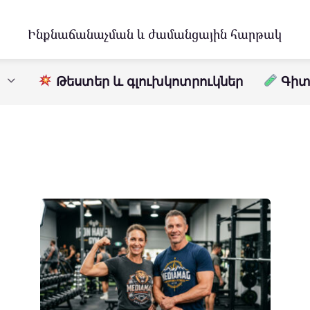
Ինքնաճանաչման և ժամանցային հարթակ
Թեստեր և գլուխկոտրուկներ
Գիտո