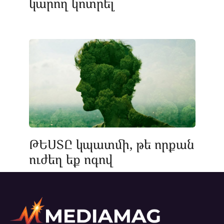
կարող կոտրել
ԹԵՍՏԸ կպատմի, թե որքան
ուժեղ եք ոգով