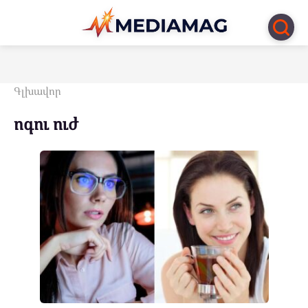
Перейти
к
контенту
Գլխավոր
ոգու ուժ