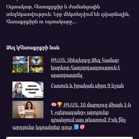
Օգտակար, հետաքրքիր և ժամանցային
տեղեկատվություն: Երբ մեկտեղվում են զվարճալին,
հետաքրքիրն ու օգտակարը...
Ձեզ կհետաքրքրի նաև
ԹԵՍՏ. Տիեզերքը Ձեզ համար
կարևոր հաղորդագրություն է
պատրաստել
Հասուն և իրական սիրո 9 նշան
ԹԵՍՏ. 10 մարդուց միայն 1-ն
է «գերազանց» արդյունք
գրանցում այս թեստում։ Իսկ ի՞նչ
արդյունք կգրանցեք դուք