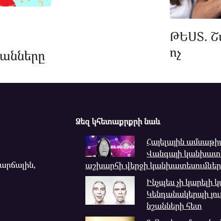
ԹԵՍՏ. Շ
ոչ
անները
Ձեզ կհետաքրքրի նաև
Հայելային ամսաթիվ
Վանգայի կանխատե
վարճալին,
աշխարհի վերջի կանխատեսումներ
Ինչպես չի կարելի 
Կենդանակերպի յու
նշանների հետ