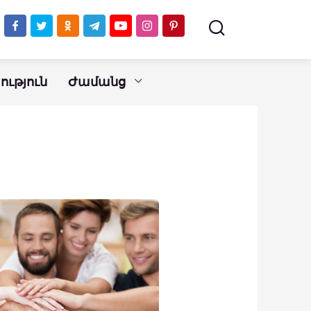
ւթյուն
Ժամանց