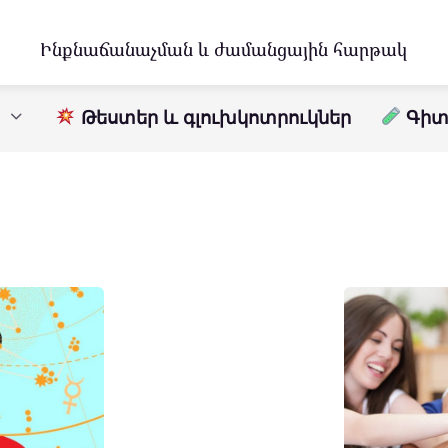
Ինքնաճանաչման և ժամանցային հարթակ
Թեստեր և գլուխկոտրուկներ
Գիտո