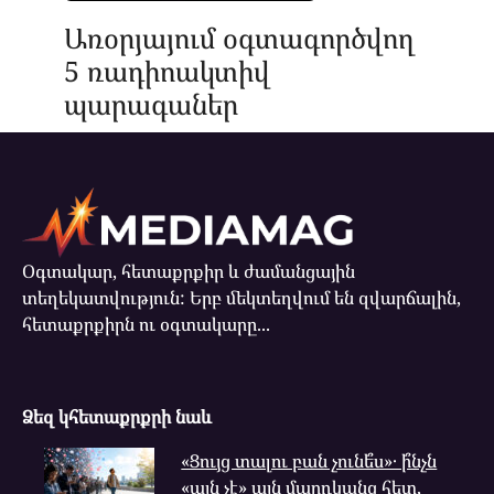
Առօրյայում օգտագործվող
5 ռադիոակտիվ
պարագաներ
Օգտակար, հետաքրքիր և ժամանցային
տեղեկատվություն: Երբ մեկտեղվում են զվարճալին,
հետաքրքիրն ու օգտակարը...
Ձեզ կհետաքրքրի նաև
«Ցույց տալու բան չունե՞ս»․ ի՞նչն
«այն չէ» այն մարդկանց հետ,