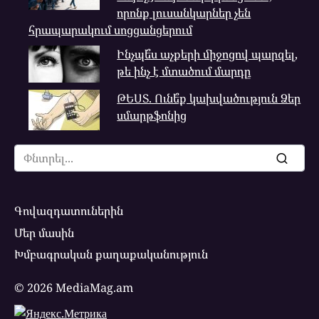
որոնք լուսանկարներ չեն
հրապարակում սոցցանցերում
Ինչպե՞ս աչքերի միջոցով պարզել,
թե ինչ է մտածում մարդը
ԹԵՍՏ. Ունե՞ք կախվածություն Ձեր
սմարթֆոնից
Search
for:
Գովազդատուներին
Մեր մասին
Խմբագրական քաղաքականություն
© 2026 MediaMag.am