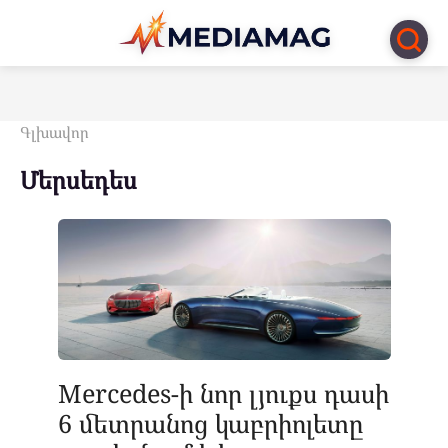
Перейти
к
контенту
Գլխավոր
Մերսեդես
Mercedes-ի նոր լյուքս դասի
6 մետրանոց կաբրիոլետը