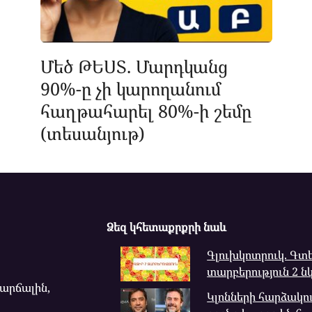
Մեծ ԹԵՍՏ. Մարդկանց
90%-ը չի կարողանում
հաղթահարել 80%-ի շեմը
(տեսանյութ)
Ձեզ կհետաքրքրի նաև
Գլուխկոտրուկ. Գտե
տարբերություն 2 ն
վարճալին,
Կլոնների հարձակու