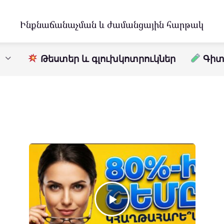
Ինքնաճանաչման և ժամանցային հարթակ
Թեստեր և գլուխկոտրուկներ
Գիտո