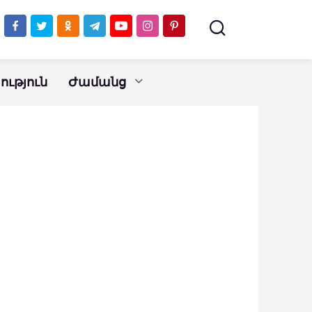
ւթյուն
Ժամանց