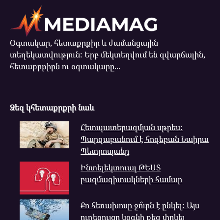
Օգտակար, հետաքրքիր և ժամանցային
տեղեկատվություն: Երբ մեկտեղվում են զվարճալին,
հետաքրքիրն ու օգտակարը...
Ձեզ կհետաքրքրի նաև
Հետպատերազմյան սթրես:
Պարզաբանում է հոգեբան Նաիրա
Պետրոսյանը
Ինտելեկտուալ ԹԵՍՏ
բազմագիտակների համար
Քո հեռախոսը ջո՞ւրն է ընկել: Այս
ուղեցույցը կօգնի քեզ փրկել