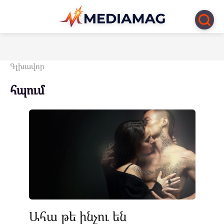
Перейти
к
контенту
Գլխավոր
հպում
Ահա թե ինչու են