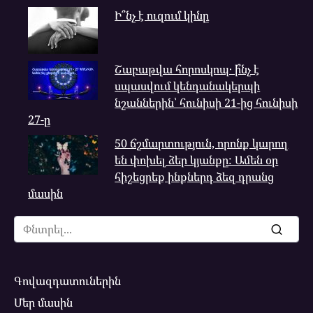
Ի՞նչ է ուզում կինը
Շաբաթվա հորոսկոպ․ ի՞նչ է
սպասվում կենդանակերպի
նշաններին՝ հունիսի 21-ից հունիսի
27-ը
50 ճշմարտություն, որոնք կարող
են փոխել ձեր կյանքը: Ամեն օր
հիշեցրեք ինքներդ ձեզ դրանց
մասին
Search
for:
Գովազդատուներին
Մեր մասին