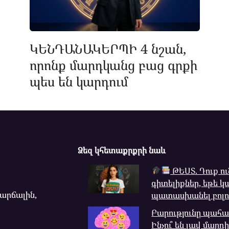
ԿԵՆԴԱՆԱԿԵՐՊԻ 4 նշան,
որոնք մարդկանց բաց գրքի
պես են կարդում
Ձեզ կհետաքրքրի նաև
ԹԵՍՏ. Դուք ո
գիտելիքներ, եթե 
վարճալին,
պատասխանել բոլո
Բարությունը պահան
Ինչու՞ են լավ մարդ