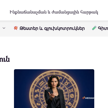
Ինքնաճանաչման և ժամանցային հարթակ
Թեստեր և գլուխկոտրուկներ
Գիտո
ուն