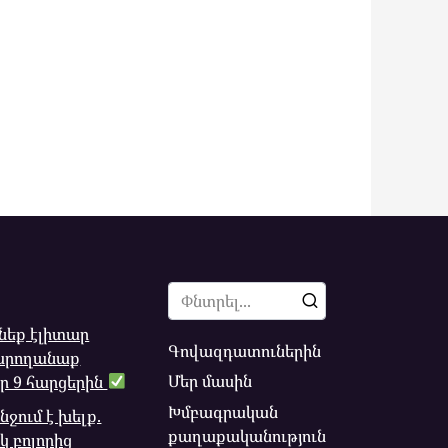
Search
for:
ւնեք էլիտար
Գովազդատուներին
կարողանաք
Մեր մասին
ր 9 հարցերին
Խմբագրական
ջում է խելք.
քաղաքականություն
իկ բոլորից