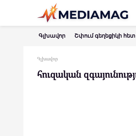
Перейти
к
контенту
Գլխավոր
Շփում գեղեցիկի հետ
Գլխավոր
հուզական զգայունությ