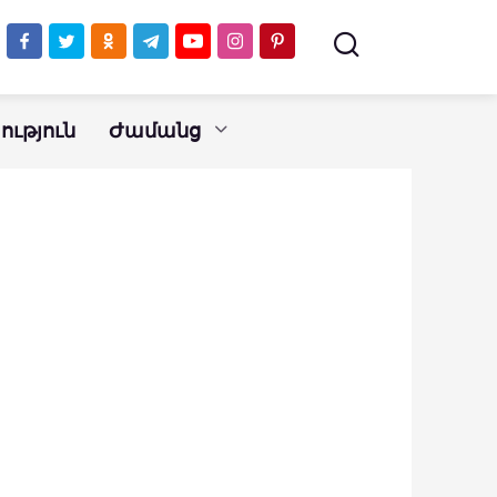
ւթյուն
Ժամանց