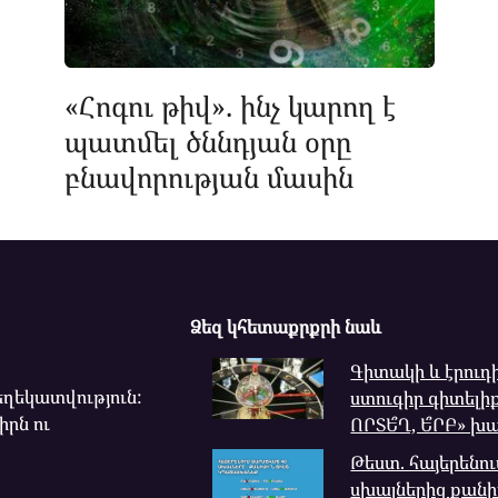
«Հոգու թիվ». ինչ կարող է
պատմել ծննդյան օրը
բնավորության մասին
Ձեզ կհետաքրքրի նաև
Գիտակի և էրուդ
ղեկատվություն:
ստուգիր գիտելիք
իրն ու
ՈՐՏԵ՞Ղ, Ե՞ՐԲ» խ
Թեստ. հայերենո
սխալներից քանիս