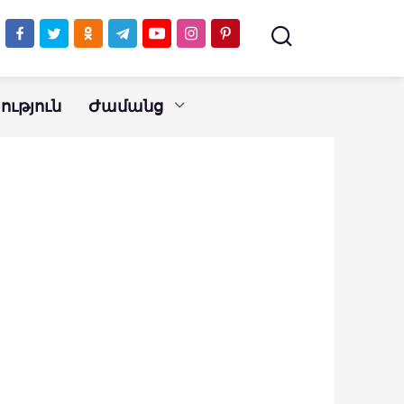
ւթյուն
Ժամանց