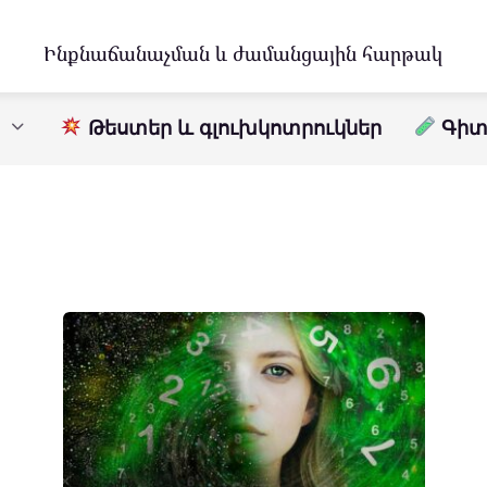
Ինքնաճանաչման և ժամանցային հարթակ
Թեստեր և գլուխկոտրուկներ
Գիտո