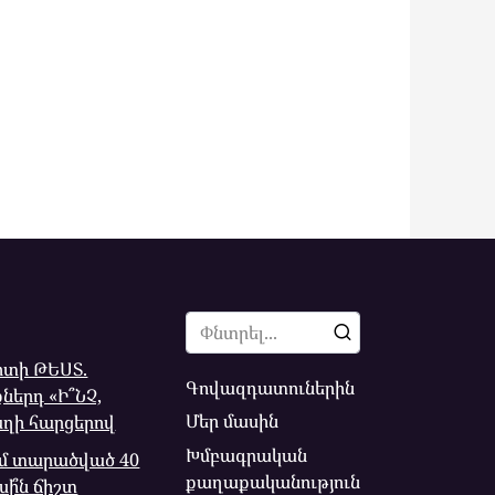
Search
for:
իտի ԹԵՍՏ.
Գովազդատուներին
ներդ «Ի՞ՆՉ,
Մեր մասին
աղի հարցերով
Խմբագրական
ւմ տարածված 40
քաղաքականություն
ի՞ն ճիշտ