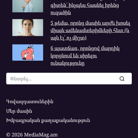
գիտեն՝ ինչպես հասնել իրենց
ուզածին
5 թեմա, որոնց մասին արժե խոսել
միայն ամենամտերիմների հետ (և
այն էլ՝ ոչ միշտ)
6 պատճառ, որոնցով մարդիկ
կորցնում են սիրելու
ունակությունը
Search
for:
Գովազդատուներին
Մեր մասին
Խմբագրական քաղաքականություն
© 2026 MediaMag.am