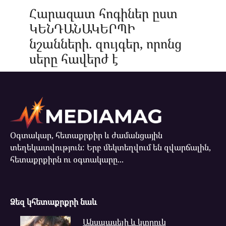
Հարազատ հոգիներ ըստ
ԿԵՆԴԱՆԱԿԵՐՊԻ
նշանների. զույգեր, որոնց
սերը հավերժ է
Օգտակար, հետաքրքիր և ժամանցային
տեղեկատվություն: Երբ մեկտեղվում են զվարճալին,
հետաքրքիրն ու օգտակարը...
Ձեզ կհետաքրքրի նաև
Անսպասելի և կտրուկ