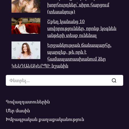
խորհուրդներ՝ սիրո հարցում
(տեսանյութ)
Շքեղ կանանց 10
սովորություններ, որոնք կօգնեն
անթերի տեսք ունենալ
Երջանկության ճանապարհը.
պարզեք, թե որն է
համապատասխանում ձեր
ԿԵՆԴԱՆԱԿԵՐՊԻ նշանին
Search
for:
Գովազդատուներին
Մեր մասին
Խմբագրական քաղաքականություն