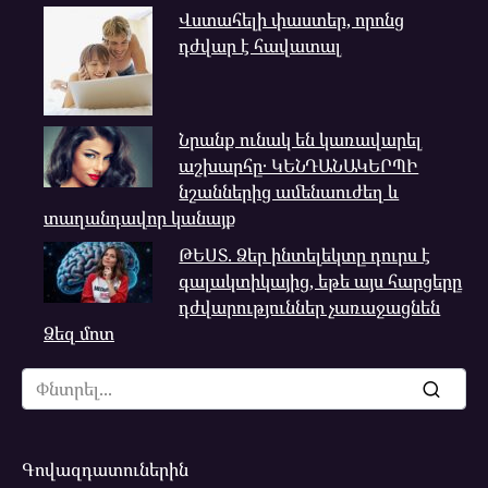
Վստահելի փաստեր, որոնց
դժվար է հավատալ
Նրանք ունակ են կառավարել
աշխարհը․ ԿԵՆԴԱՆԱԿԵՐՊԻ
նշաններից ամենաուժեղ և
տաղանդավոր կանայք
ԹԵՍՏ. Ձեր ինտելեկտը դուրս է
գալակտիկայից, եթե այս հարցերը
դժվարություններ չառաջացնեն
Ձեզ մոտ
Search
for:
Գովազդատուներին