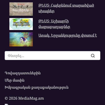
ԹԵՍՏ․ Հայերենում տարածված
սխալներ
ԹԵՍՏ․ Աշխարհի
մայրաքաղաքներ
Առակ. Երջանկությունը փոսում է
Search
for:
Գովազդատուներին
Մեր մասին
Խմբագրական քաղաքականություն
© 2026 MediaMag.am