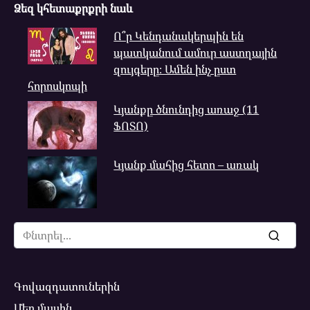
Ձեզ կհետաքրքրի նաև
Ո՞ր Կենդանակերպին են
պատկանում ամուր աստղային
զույգերը։ Ամեն ինչ ըստ
հորոսկոպի
Կյանքը ծնունդից առաջ (11
ՖՈՏՈ)
Կյանք մահից հետո – առակ
Search
for:
Գովազդատուներին
Մեր մասին