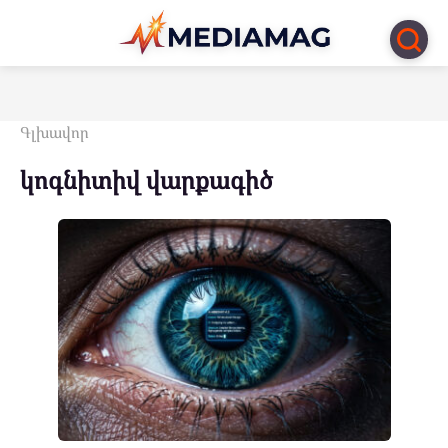
Перейти
к
контенту
Գլխավոր
կոգնիտիվ վարքագիծ