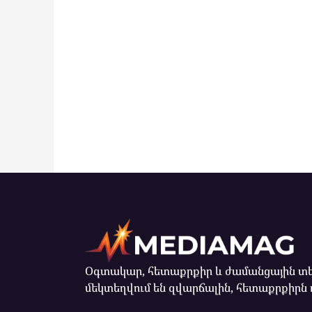
Օգտակար, հետաքրքիր և ժամանցային տե
մեկտեղվում են զվարճալին, հետաքրքիրն 