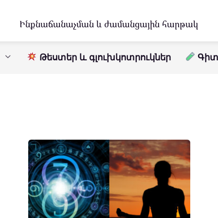
Ինքնաճանաչման և ժամանցային հարթակ
Թեստեր և գլուխկոտրուկներ
Գիտո