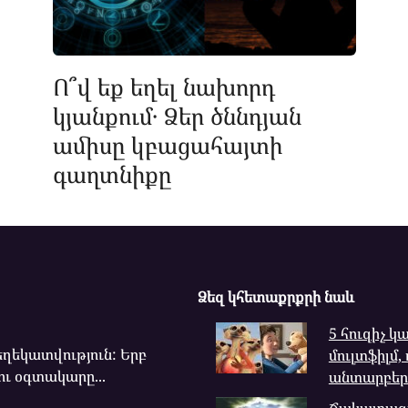
Ո՞վ եք եղել նախորդ
կյանքում․ Ձեր ծննդյան
ամիսը կբացահայտի
գաղտնիքը
Ձեզ կհետաքրքրի նաև
5 հուզիչ 
ղեկատվություն: Երբ
մուլտֆիլմ,
ու օգտակարը...
անտարբեր 
Ճակատագր