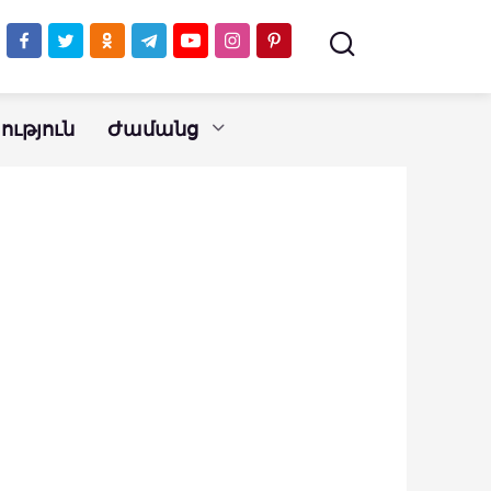
ւթյուն
Ժամանց