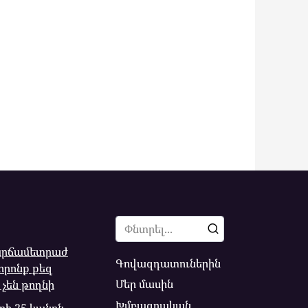
Search
for:
կարճամետրաժ
Գովազդատուներին
 որոնք քեզ
Մեր մասին
չեն թողնի
Խմբագրական
ի 25 կանոն