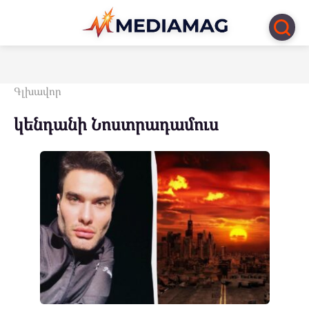
Перейти
к
контенту
Գլխավոր
կենդանի Նոստրադամուս