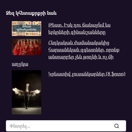
Ձեզ կհետաքրքրի նաև
Թեստ. Իսկ դու ճանաչո՞ւմ ես
երկրների զինանշանները
Հնդկական ժամանակակից
հարսանեկան զգեստներ, որոնք
անտարբեր չեն թողնի և ոչ մի
աղջկա
Կրեատիվ լուսանկարներ (8 ֆոտո)
Search
for: