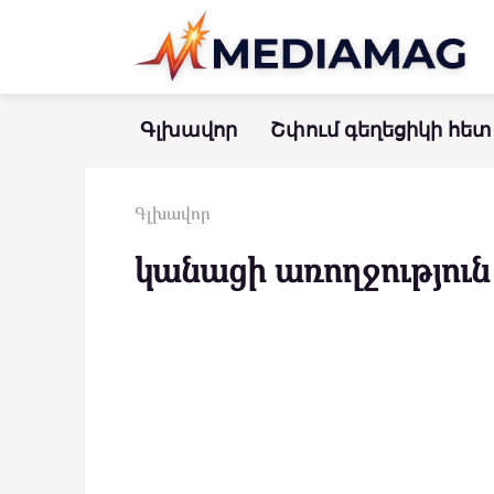
Перейти
к
контенту
Գլխավոր
Շփում գեղեցիկի հետ
Գլխավոր
կանացի առողջություն