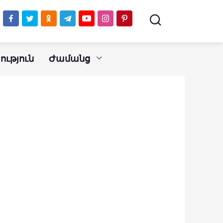
ւթյուն
Ժամանց