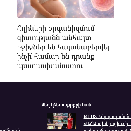
Հղիների օրգանիզմում
գիտությանն անհայտ
բջիջներ են հայտնաբերվել.
ինչի՞ համար են դրանք
պատասխանատու
Ձեզ կհետաքրքրի նաև
ԹԵՍՏ. Կկարողանա՞
«Ամենախելացին» խ
վարճալին,
աշխարհագրության 