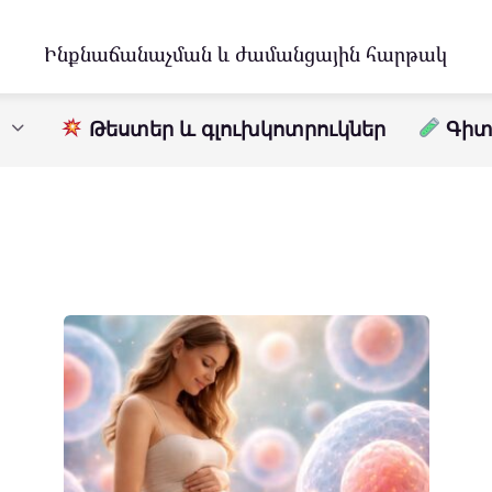
Ինքնաճանաչման և ժամանցային հարթակ
Թեստեր և գլուխկոտրուկներ
Գիտո