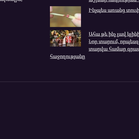
Ինչպես առանց տուփի
Ահա թե ինչ լավ կլին
Նոր տարում, որպեսզ
տարվա համար գրա
հաջողությանը