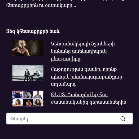
հետաքրքիրն ու օգտակարը...
Ձեզ կհետաքրքրի նաև
Կենդանակերպի նշանների
կանանց ամենադիպուկ
բնութագիրը
Հաջողության դասեր, որոնք
պետք է իմանա յուրաքանչյուր
տղամարդ
ԹԵՍՏ. Ճանաչո՞ւմ եք հայ
ժամանակակից դերասաններին
Search
for: