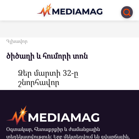
Перейти
к
контенту
Գլխավոր
ծիծաղի և հումորի տոն
Ձեր մարտի 32-ը
շնորհավոր
Օգտակար, հետաքրքիր և ժամանցային
տեղեկատվություն: Երբ մեկտեղվում են զվարճալին,