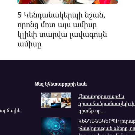
5 Կենդանակերպի նշան,
որոնց մոտ այս ամիսը
կլինի տարվա լավագույն
ամիսը
Ձեզ կհետաքրքրի նաև
Հետաքրքրաշարժ և
գիտահանրամատչելի փա
վարճալին,
գիտե՞ք որ…
ԿԵՆԴԱՆԱԿԵՐՊԻ յուրաքա
բնավորության գծերը, ո