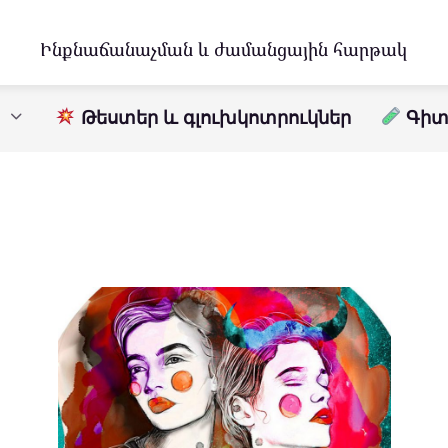
Ինքնաճանաչման և ժամանցային հարթակ
Թեստեր և գլուխկոտրուկներ
Գիտո