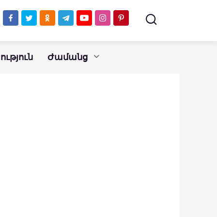
ւթյուն
Ժամանց