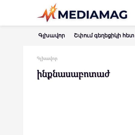
Перейти
к
контенту
Գլխավոր
Շփում գեղեցիկի հետ
Գլխավոր
ինքնասաբոտաժ