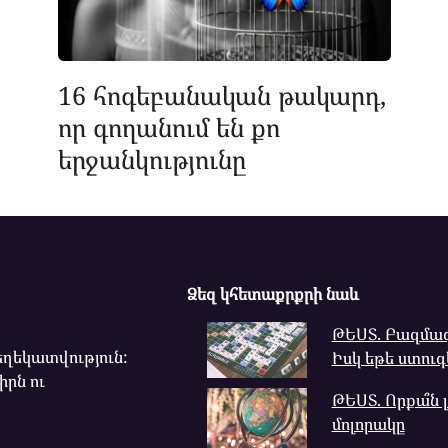
16 հոգեբանական թակարդ,
որ գողանում են քո
երջանկությունը
Ձեզ կհետաքրքրի նաև
ԹԵՍՏ. Բազմագ
ղեկատվություն:
Իսկ եթե ստուգ
իրն ու
ԹԵՍՏ. Որքա՞ն 
մոլորակը